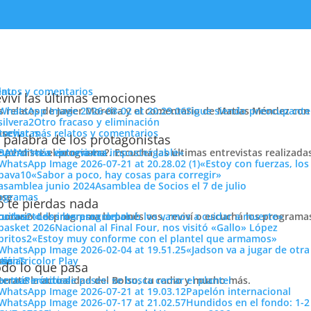
enu
latos y comentarios
viví las últimas emociones
s relatos de Javier Moreira y el comentario de Matías Méndez con 
Sigue siendo preocupante
Otro fracaso y eliminación
cuchar más relatos y comentarios
ose
trevistas
ágenes
 palabra de los protagonistas
e perdiste el programa?. Escuchá las últimas entrevistas realizada
cuchar más entrevistas
«La victoria era impostergable»
«Estoy con fuerzas, los
«Sabor a poco, hay cosas para corregir»
Asamblea de Socios el 7 de julio
ose
ogramas
 te pierdas nada
 horario del programa lo ponés vos, reviví o escuchá los program
cuchar todos los programas
«Los intereses del club los vamos a cuidar a muerte»
Nacional al Final Four, nos visitó «Gallo» López
«Estoy muy conforme con el plantel que armamos»
«Jadson va a jugar de otr
ose
tos
siónTricolor Play
ticias
NO DEL FUTBOL URUGUAYO
tenía fijados para este semestre qued
do lo que pasa
s tres puntos conseguidos ante
FENIX nos posibilitaron quedarnos
terate la actualidad del Bolso, tu radio y mucho más.
er más noticias
Período de pases: se busca cerrar el plantel
Papelón internacional
o fechas del campeonato por jugarse.
Hundidos en el fondo: 1-2