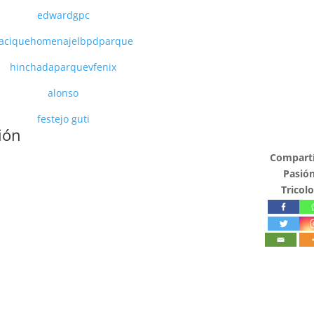
ión
Compartí
Pasió
Tricolo