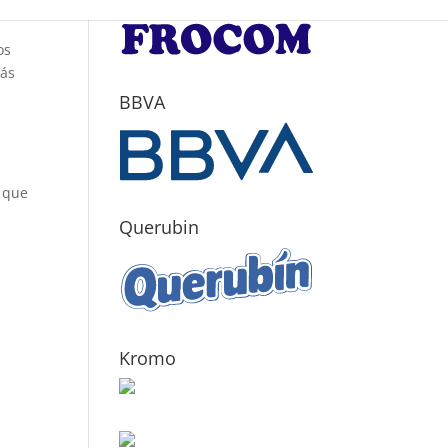
os
más
BBVA
o que
Querubin
Kromo