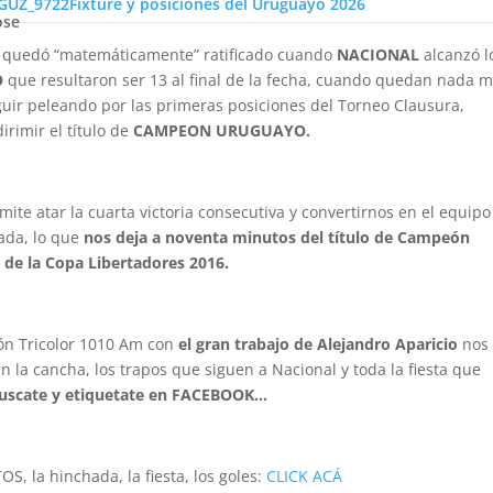
Fixture y posiciones del Uruguayo 2026
ose
o quedó “matemáticamente” ratificado cuando
NACIONAL
alcanzó l
O
que resultaron ser 13 al final de la fecha, cuando quedan nada 
guir peleando por las primeras posiciones del Torneo Clausura,
irimir el título de
CAMPEON URUGUAYO.
mite atar la cuarta victoria consecutiva y convertirnos en el equip
ada, lo que
nos deja a noventa minutos del título de Campeón
 de la Copa Libertadores 2016.
ión Tricolor 1010 Am con
el gran trabajo de Alejandro Aparicio
nos
en la cancha, los trapos que siguen a Nacional y toda la fiesta que
buscate y etiquetate en FACEBOOK…
OS, la hinchada, la fiesta, los goles:
CLICK ACÁ