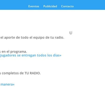
Eventos
Publicidad
Contacto
el aporte de todo el equipo de tu radio.
Twitter
s en el programa.
Tweets by PasionTricolor1
 jugadores se entregan todos los días»
Cativelli
as completos de TU RADIO.
a manera»
Frocom
ó
 con