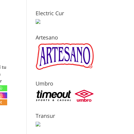
Electric Cur
Artesano
 tu
n
r
Umbro
Transur