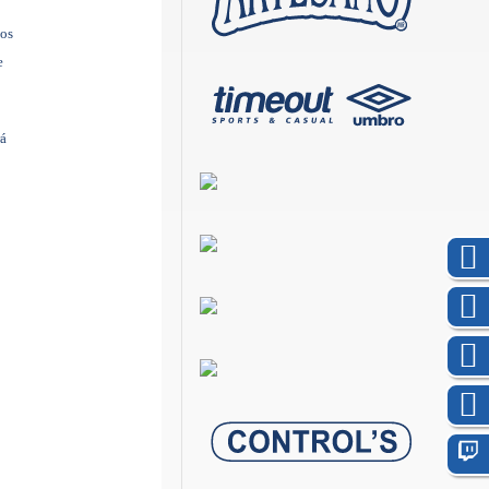
dos
e
rá