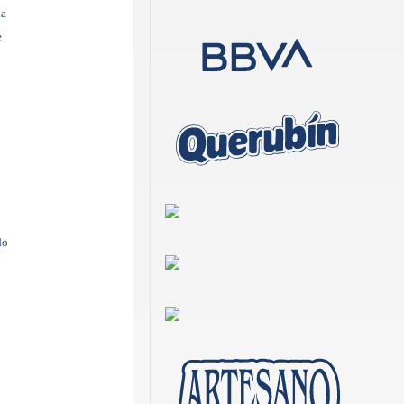
la
e
do