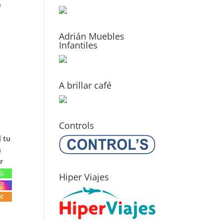
0
Adrián Muebles
Infantiles
A brillar café
Controls
 tu
n
r
Hiper Viajes