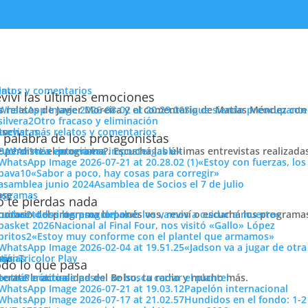
enu
latos y comentarios
viví las últimas emociones
s relatos de Javier Moreira y el comentario de Matías Méndez con 
Sigue siendo preocupante
Otro fracaso y eliminación
cuchar más relatos y comentarios
ose
trevistas
o con novedades.
 palabra de los protagonistas
e perdiste el programa?. Escuchá las últimas entrevistas realizada
cuchar más entrevistas
«La victoria era impostergable»
«Estoy con fuerzas, los
«Sabor a poco, hay cosas para corregir»
Asamblea de Socios el 7 de julio
ose
ogramas
 te pierdas nada
 horario del programa lo ponés vos, reviví o escuchá los program
cuchar todos los programas
«Los intereses del club los vamos a cuidar a muerte»
Nacional al Final Four, nos visitó «Gallo» López
«Estoy muy conforme con el plantel que armamos»
 de caer el pasado Domingo ante Sporting Cristal por 2 tantos a 0, que por ci
«Jadson va a jugar de otr
ose
tos
siónTricolor Play
ticias
ran marco de público en el complejo deportivo tricolor, con una cantidad
do lo que pasa
terate la actualidad del Bolso, tu radio y mucho más.
er más noticias
Período de pases: se busca cerrar el plantel
aín Cortés firmó contrato por la tarde y Recoba volvió a trabajar con pel
Papelón internacional
Hundidos en el fondo: 1-2