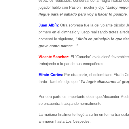
espacios reducidos, conservando la magia intacta que
jugador habló con Pasión Tricolor y dijo
“Estoy mejor,
llegue para el sábado pero voy a hacer lo posible
Juan Albín
:
Otra sorpresa fue la del volante tricolor 
primero en el gimnasio y luego realizando trotes alre
comentó lo siguiente,
“Albín en principio lo que tie
grave como parece…”
Vicente Sanchez:
El “Carucha” evolucionó favorablem
trabajando a la par de sus compañeros.
Efraín Cortés
:
Por otra parte, el colombiano Efraín C
tarde. También dijo que
“Ya logré afianzarme al gr
Por otra parte es importante decir que Alexander Medin
se encuentra trabajando normalmente.
La mañana finalmente llegó a su fin en forma tranqui
arrimaron hasta Los Céspedes.