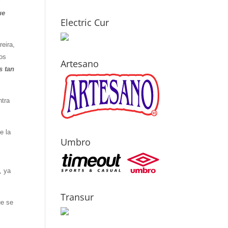
l
ue
Electric Cur
reira,
nos
Artesano
s tan
ntra
e la
Umbro
, ya
Transur
ue se