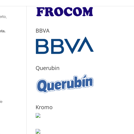
erto,
BBVA
ota.
Querubin
de
Kromo