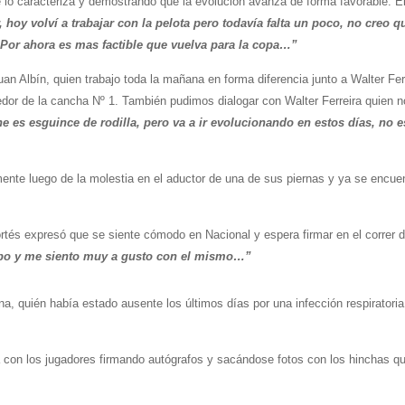
 lo caracteriza y demostrando que la evolución avanza de forma favorable. E
 hoy volví a trabajar con la pelota pero todavía falta un poco, no creo q
. Por ahora es mas factible que vuelva para la copa…”
Juan Albín, quien trabajo toda la mañana en forma diferencia junto a Walter Fer
dedor de la cancha Nº 1. También pudimos dialogar con Walter Ferreira quien 
ne es esguince de rodilla, pero va a ir evolucionando en estos días, no e
ente luego de la molestia en el aductor de una de sus piernas y ya se encue
ortés expresó que se siente cómodo en Nacional y espera firmar en el correr d
upo y me siento muy a gusto con el mismo…”
a, quién había estado ausente los últimos días por una infección respiratoria
la con los jugadores firmando autógrafos y sacándose fotos con los hinchas q