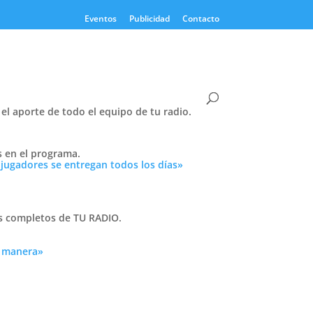
Eventos
Publicidad
Contacto
el aporte de todo el equipo de tu radio.
Twitter
s en el programa.
Tweets by PasionTricolor1
 jugadores se entregan todos los días»
Cativelli
as completos de TU RADIO.
erto,
a manera»
Frocom
ota.