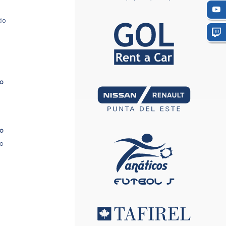
ndo
lo
ro
ro