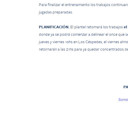
Para finalizar el entrenamiento los trabajos continu
jugadas preparadas.
PLANIFICACIÓN.
El plantel retomará los trabajos
el
donde ya se podrá comenzar a delinear el once que se
jueves y viernes 10hs en Los Céspedes, el viernes alm
retornarán a las 21hs para ya quedar concentrados de
P
Somos