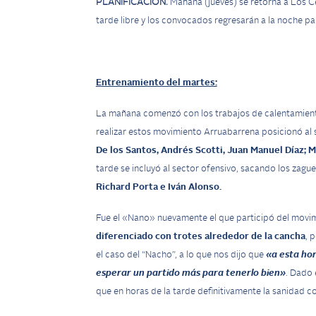
PLANIFICACIÓN.
Mañana (jueves) se retorna a Los Cés
tarde libre y los convocados regresarán a la noche pa
Entrenamiento del martes:
La mañana comenzó con los trabajos de calentamiento 
realizar estos movimiento Arruabarrena posicionó al 
De los Santos, Andrés Scotti, Juan Manuel Díaz; 
tarde se incluyó al sector ofensivo, sacando los zagu
Richard Porta e Iván Alonso.
Fue el «Nano» nuevamente el que participó del movi
diferenciado con trotes alrededor de la cancha
, 
el caso del “Nacho”, a lo que nos dijo que
«a esta hor
esperar un partido más para tenerlo bien»
. Dado 
que en horas de la tarde definitivamente la sanidad 