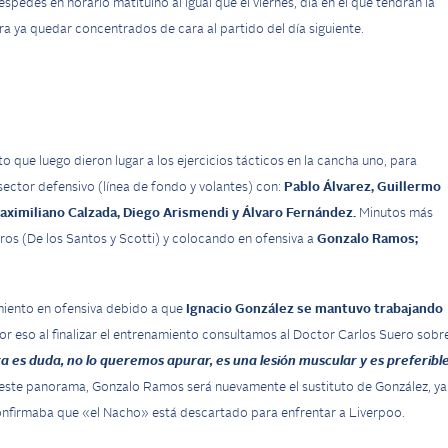
pedes en horario matituino al igual que el viernes, día en el que tendrán la
ra ya quedar concentrados de cara al partido del día siguiente.
que luego dieron lugar a los ejercicios tácticos en la cancha uno, para
sector defensivo (línea de fondo y volantes) con:
Pablo Álvarez, Guillermo
Maximiliano Calzada, Diego Arismendi y Álvaro Fernández.
Minutos más
eros (De los Santos y Scotti) y colocando en ofensiva a
Gonzalo Ramos;
miento en ofensiva debido a que
Ignacio González se mantuvo trabajando
por eso al finalizar el entrenamiento consultamos al Doctor Carlos Suero sobr
a es duda, no lo queremos apurar, es una lesión muscular y es preferibl
este panorama, Gonzalo Ramos será nuevamente el sustituto de González, ya
confirmaba que «el Nacho» está descartado para enfrentar a Liverpoo.