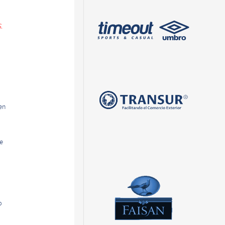
.
en
e
o