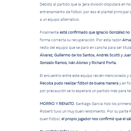
Debido al partido que la 3era división disputará en ho
entrenamiento de fútbol, por eso el plantel principal 
a un equipo alternativo.
Finalmente
está confirmado que Ignacio González no 
forma correcta su recuperación. Por esta razón
Arrua
resto del equipo que se paró en cancha para ser titu
Álvarez, Guillermo de los Santos, Andrés Scotti y Ju
Gonzalo Ramos; Iván Alonso y Richard Porta.
El encuentro entre este equipo recién mencionado y o
Recoba pudo realizar fútbol de buena manera
y en fo
por precaución se lo esperará un partido más para ten
MORRO Y RENATO.
Santiago García hizo los primeros
Roberti tuvo un muy buen rendimiento. Por su parte R
buen fútbol,
el propio jugador nos confirmó que el sáb