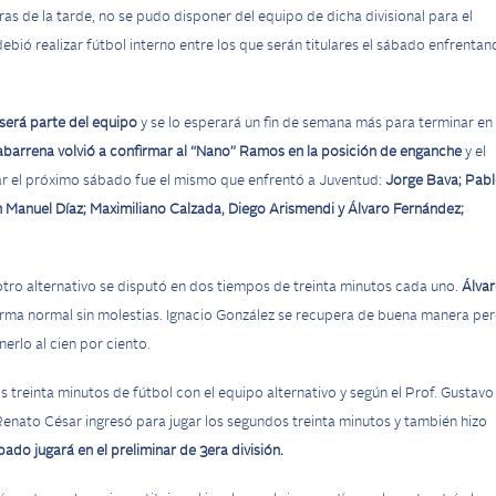
ras de la tarde, no se pudo disponer del equipo de dicha divisional para el
debió realizar fútbol interno entre los que serán titulares el sábado enfrenta
será parte del equipo
y se lo esperará un fin de semana más para terminar en
barrena volvió a confirmar al “Nano” Ramos en la posición de enganche
y el
lar el próximo sábado fue el mismo que enfrentó a Juventud:
Jorge Bava; Pab
an Manuel Díaz; Maximiliano Calzada, Diego Arismendi y Álvaro Fernández;
tro alternativo se disputó en dos tiempos de treinta minutos cada uno.
Álva
rma normal sin molestias. Ignacio González se recupera de buena manera pe
erlo al cien por ciento.
 treinta minutos de fútbol con el equipo alternativo y según el Prof. Gustavo
enato César ingresó para jugar los segundos treinta minutos y también hizo
ado jugará en el preliminar de 3era división.