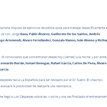
barrena dispuso de ejercicios de pelota quita para trabajar específicamente 
e va con: Jorge
Bava, Pablo Álvarez, Guillermo De los Santos, Andrés
iego Arismendi, Alvaro Ferndández, Gonzalo Ramos, Iván Alonso y Richa
18 convocados que concentrarán desde hoy (viernes) a la noche, y por ende
Leonardo Burián,
Ismael Benegas, Rafael García, Carlos De Pena, Álvaro
García.
éspedes hacia La Española para ser revisado por el Dr. Suero. El «Nacho»
evaluará la posibilidad de realizarle una resonancia.
 llegó a Los Céspedes sobre las 11:00 hs y una vez finalizado el entrenamien