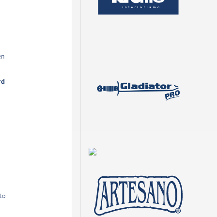
en
rd
to