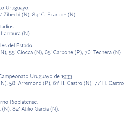
to Uruguayo.
8′ Zibechi (N), 84′ C. Scarone (N).
tadios.
′ Larraura (N).
les del Estado.
(N), 55′ Ciocca (N), 65′ Carbone (P), 76′ Techera (N).
l Campeonato Uruguayo de 1933.
 (N), 58′ Arremond (P), 61′ H. Castro (N), 77′ H. Castro
rno Rioplatense.
a (N), 82′ Atilio García (N).