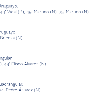
Uruguayo.
44′ Vidal (P), 49′ Martino (N), 75′ Martino (N).
ruguayo.
 Brienza (N).
ngular.
, 49′ Eliseo Álvarez (N).
uadrangular.
74′ Pedro Álvarez (N).