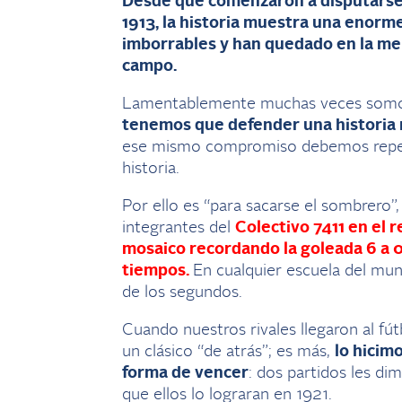
Desde que comenzaron a disputarse l
1913, la historia muestra una enor
imborrables y han quedado en la mem
campo.
Lamentablemente muchas veces somo
tenemos que defender una historia 
ese mismo compromiso debemos repetir 
historia.
Por ello es “para sacarse el sombrero”, 
integrantes del
Colectivo 7411 en el 
mosaico recordando la goleada 6 a 0 
tiempos.
En cualquier escuela del mun
de los segundos.
Cuando nuestros rivales llegaron al f
un clásico “de atrás”; es más,
lo hicim
forma de vencer
: dos partidos les di
que ellos lo lograran en 1921.