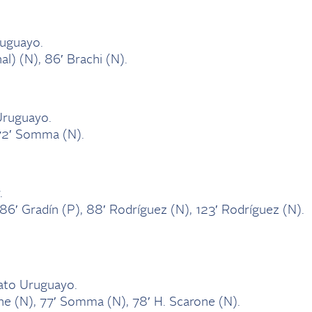
ruguayo.
al) (N), 86′ Brachi (N).
Uruguayo.
 72′ Somma (N).
.
 86′ Gradín (P), 88′ Rodríguez (N), 123′ Rodríguez (N).
ato Uruguayo.
one (N), 77′ Somma (N), 78′ H. Scarone (N).