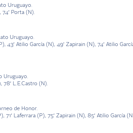
ato Uruguayo.
, 74′ Porta (N).
nato Uruguayo.
), 43′ Atilio García (N), 49′ Zapirain (N), 74′ Atilio Garcí
o Uruguayo.
), 78′ L.E.Castro (N).
Torneo de Honor.
), 71′ Laferrara (P), 75′ Zapirain (N), 85′ Atilio García (N