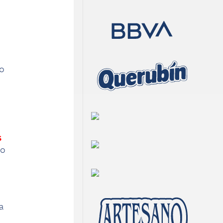
jo
s
no
a