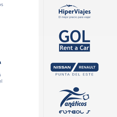
os
a
ó
el