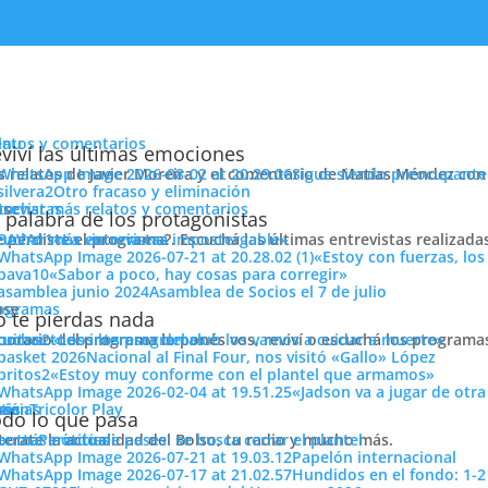
enu
latos y comentarios
viví las últimas emociones
s relatos de Javier Moreira y el comentario de Matías Méndez con 
Sigue siendo preocupante
Otro fracaso y eliminación
cuchar más relatos y comentarios
ose
trevistas
dios
 palabra de los protagonistas
e perdiste el programa?. Escuchá las últimas entrevistas realizada
cuchar más entrevistas
«La victoria era impostergable»
«Estoy con fuerzas, los
«Sabor a poco, hay cosas para corregir»
Asamblea de Socios el 7 de julio
ose
ogramas
 te pierdas nada
 horario del programa lo ponés vos, reviví o escuchá los program
cuchar todos los programas
«Los intereses del club los vamos a cuidar a muerte»
Nacional al Final Four, nos visitó «Gallo» López
«Estoy muy conforme con el plantel que armamos»
«Jadson va a jugar de otr
ose
tos
siónTricolor Play
ticias
do lo que pasa
último bloque del primer programa de
PASIÓN TRICOLOR
en
1010 Am
.
Del o
terate la actualidad del Bolso, tu radio y mucho más.
er más noticias
Período de pases: se busca cerrar el plantel
icieron el aguante en la 1010 Am
,
a todos muchas gracia por la fidelidad y 
Papelón internacional
Hundidos en el fondo: 1-2
lugares que en la pasada emisora no llegábamos, como desde Fray Bentos