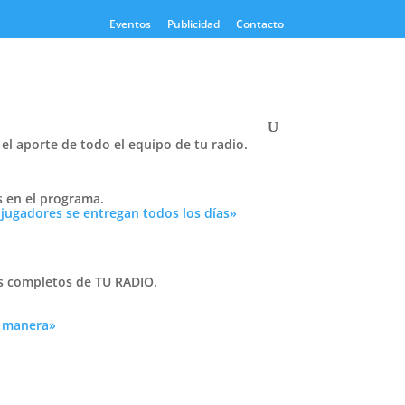
Eventos
Publicidad
Contacto
el aporte de todo el equipo de tu radio.
Twitter
s en el programa.
Tweets by PasionTricolor1
 jugadores se entregan todos los días»
Cativelli
as completos de TU RADIO.
a manera»
Frocom
tro
el
,