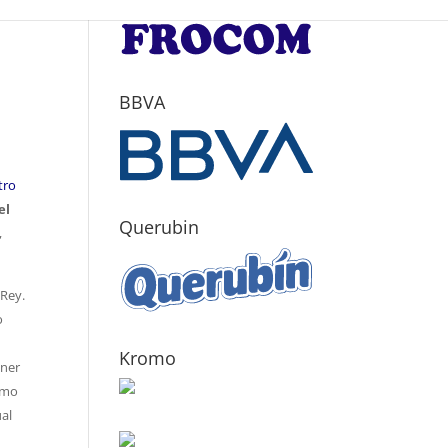
BBVA
tro
el
Querubin
,
 Rey.
o
Kromo
aner
como
ual