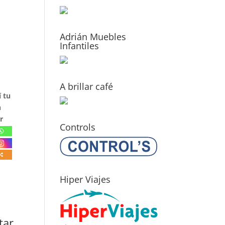
Adrián Muebles
Infantiles
A brillar café
 tu
n
r
Controls
Hiper Viajes
tar