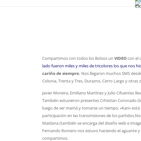
Colonia, Trenta y Tres, Durazno, Cerro Largo y ot
Cl
Compartimos con todos los Bolsos un
VIDEO
con el 
lado fueron miles y miles de tricolores los que nos h
cariño de siempre.
Nos llegaron muchos SMS desde 
Colonia, Trenta y Tres, Durazno, Cerro Largo y ot
Javier Moreira, Emiliano Martínez y Julio Cifuentes l
También estuvieron presentes Crhistian Coronado (loc
luego de ser mamá y tomarse un tiempo, «Kari» está 
participación en las transmisiones de los partidos.No
Maidana (también se encarga del diseño web e imagen
Fernando Romero nos estuvo haciendo el aguante y fi
compartimos.