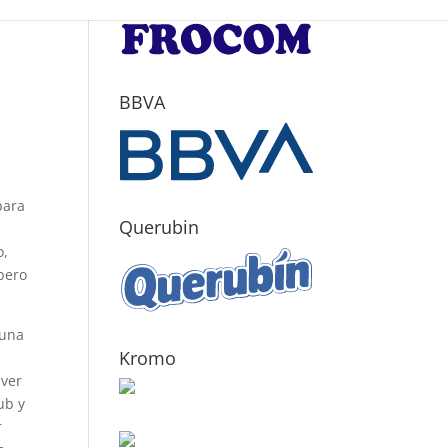
BBVA
para
Querubin
o,
pero
 una
Kromo
lver
ub y
r