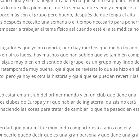
ado nada y se está llegando a la fecha que se ha estipulado. Por l
ra) lo que ellos piensan es que la semana que viene ya empiece a
poco más con el grupo pero bueno, después de que tenga el alta
zás después necesite una semana o el tiempo necesario para pone
empezar a trabajar el tema físico así cuando esté el alta médica no
 jugadores que yo no conocía, pero hay muchos que me ha tocado 
 o en otros lados, hay muchos que han subido que yo también comp
b, sigue muy bien en el sentido del grupo, es un grupo muy lindo 
pretemporada muy buena, ojalá que se revierta lo que se hizo en e
 pero ya hoy es otra la historia y ojalá que se puedan revertir las
có estar en un club del primer mundo y en un club que tiene una
s clubes de Europa y ni que hablar de Inglaterra, quizás no está
aciendo las cosas para tratar de cambiar lo que ha pasado en es
 verdad que para mí fue muy lindo compartir estos años con él y
conocerlo puedo decir que es una gran persona y que tiene una gr