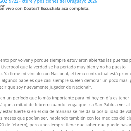
Fixture y posiciones del Uruguayo 2026
ose
 en vivo con Coates? Escuchala acá completa:
tento por volver y porque siempre estuvieron abiertas las puertas 
 Liverpool que la verdad se ha portado muy bien y no ha puesto
. Ya firmé mi vínculo con Nacional, el tema contractual está pront
tan algunos papeles que casi siempre suelen demorar un poco más, 
ecir que soy nuevamente jugador de Nacional”.
 en un período que lo más importante para mí hoy en día es tener
á que a mitad de febrero cuando tenga que ir a San Pablo a ver al
y estar fuerte si en el día de mañana se me da la posibilidad de vo
os meses que podían ser, hablando también con los médicos del cl
(20 de febrero), pero uno siempre tiene que saber que puede pasa