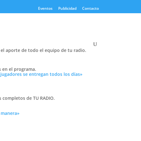
Eventos
Publicidad
Contacto
el aporte de todo el equipo de tu radio.
Twitter
s en el programa.
Tweets by PasionTricolor1
 jugadores se entregan todos los días»
Cativelli
as completos de TU RADIO.
a manera»
Frocom
y el
de