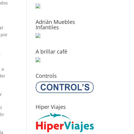
odos
Adrián Muebles
Infantiles
el
 por
A brillar café
y
 a
Controls
der
y
Hiper Viajes
l
lir
la