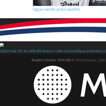
Sigue siendo preocupante
2903 0146
097 44 1899
Río Branco 1483
contacto@pasiontricolor.c
Pasión Tricolor 1010 AM
® #OídosSanos. ¡Nac