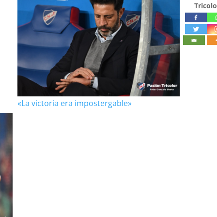
Tricolo
«La victoria era impostergable»