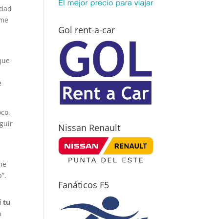
idad
 me
Gol rent-a-car
que
e
oco,
guir
Nissan Renault
me
”.
Fanáticos F5
 tu
n