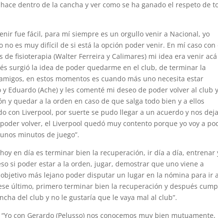
ue hace dentro de la cancha y ver como se ha ganado el respeto de t
enir fue fácil, para mí siempre es un orgullo venir a Nacional, yo
no es muy difícil de si está la opción poder venir. En mí caso con 
de fisioterapia (Walter Ferreira y Calimares) mi idea era venir acá
pués surgió la idea de poder quedarme en el club, de terminar la
 y amigos, en estos momentos es cuando más uno necesita estar
y Eduardo (Ache) y les comenté mi deseo de poder volver al club 
ón y quedar a la orden en caso de que salga todo bien y a ellos
do con Liverpool, por suerte se pudo llegar a un acuerdo y nos deja
r poder volver, el Liverpool quedó muy contento porque yo voy a po
gunos minutos de juego”.
hoy en día es terminar bien la recuperación, ir día a día, entrenar 
eso si poder estar a la orden, jugar, demostrar que uno viene a
 objetivo más lejano poder disputar un lugar en la nómina para ir a
ese último, primero terminar bien la recuperación y después cump
cha del club y no le gustaría que le vaya mal al club”.
“Yo con Gerardo (Pelusso) nos conocemos muy bien mutuamente, 