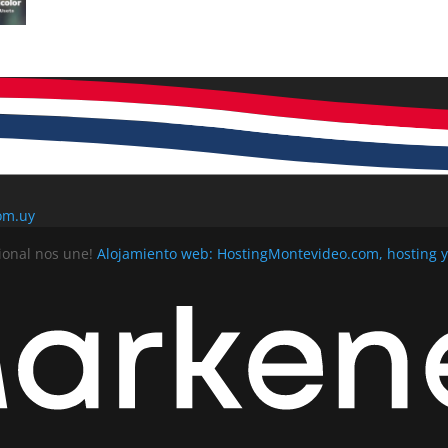
om.uy
ional nos une!
Alojamiento web: HostingMontevideo.com, hosting 