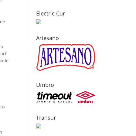
o
Electric Cur
rme
Artesano
la
artí
donde
l
Umbro
tos
Transur
an