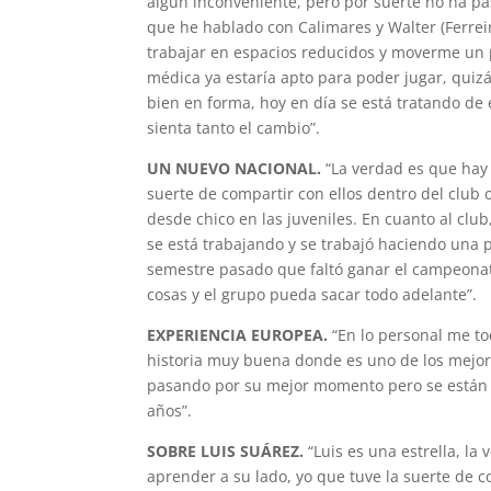
algún inconveniente, pero por suerte no ha pas
que he hablado con Calimares y Walter (Ferrei
trabajar en espacios reducidos y moverme un 
médica ya estaría apto para poder jugar, qui
bien en forma, hoy en día se está tratando de 
sienta tanto el cambio”.
UN NUEVO NACIONAL.
“La verdad es que hay
suerte de compartir con ellos dentro del club
desde chico en las juveniles. En cuanto al clu
se está trabajando y se trabajó haciendo una 
semestre pasado que faltó ganar el campeonato,
cosas y el grupo pueda sacar todo adelante”.
EXPERIENCIA EUROPEA.
“En lo personal me to
historia muy buena donde es uno de los mejore
pasando por su mejor momento pero se están h
años”.
SOBRE LUIS SUÁREZ.
“Luis es una estrella, la
aprender a su lado, yo que tuve la suerte de 