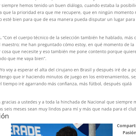
 siempre hemos tenido un buen diálogo, cuando estaba la posibil
cía que la prioridad era que me recupere, que en ningún momento
yo esté bien para que de esa manera pueda disputar un lugar para
.
“Con el cuerpo técnico de la selección también he hablado, más 
el maestro; me han preguntado cómo estoy, en qué momento de la
er cosa que necesite y eso también me pone contento porque quier
ndo que me vaya bien”.
Yo voy a esperar el alta del cirujano en Brasil y después iré de a p
 tengo que ir haciendo minutos de juego en los entrenamientos, se
l tiempo iré agarrando más confianza, más fútbol, después ojalá
gracias a ustedes y a toda la hinchada de Nacional que siempre 
 seis meses sean muy lindos para mí y más que nada para el club
ión
Compartí
Pasió