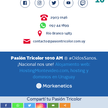
2903 0146
097 44 1899
Río Branco 1483
contacto@pasiontricolor.com.uy
Pasión Tricolor 1010 AM
® #OídosSanos.
¡Nacional nos une!
Alojamiento web:
HostingMontevideo.com, hosting y
dominios en Uruguay
Compartí tu Pasión Tricolor