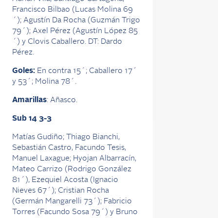
Francisco Bilbao (Lucas Molina 69
´); Agustín Da Rocha (Guzmán Trigo
79´); Axel Pérez (Agustín López 85
´) y Clovis Caballero. DT: Dardo
Pérez.
Goles:
En contra 15´; Caballero 17´
y 53´; Molina 78´.
Amarillas
: Añasco.
Sub 14 3-3
Matías Gudiño; Thiago Bianchi,
Sebastián Castro, Facundo Tesis,
Manuel Laxague; Hyojan Albarracín,
Mateo Carrizo (Rodrigo González
81´), Ezequiel Acosta (Ignacio
Nieves 67´); Cristian Rocha
(Germán Mangarelli 73´); Fabricio
Torres (Facundo Sosa 79´) y Bruno