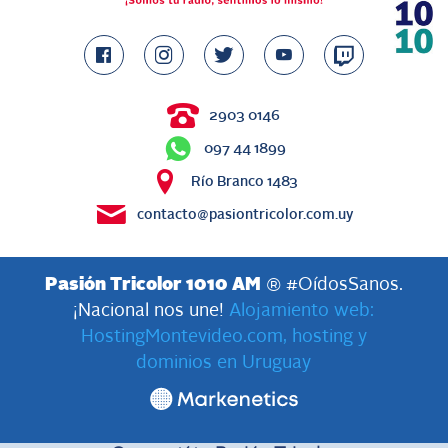
2903 0146
097 44 1899
Río Branco 1483
contacto@pasiontricolor.com.uy
Pasión Tricolor 1010 AM
® #OídosSanos.
¡Nacional nos une!
Alojamiento web:
HostingMontevideo.com, hosting y
dominios en Uruguay