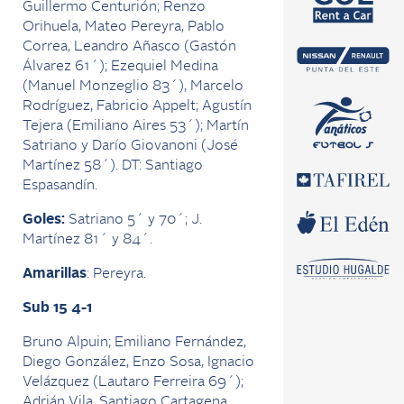
Guillermo Centurión; Renzo
Orihuela, Mateo Pereyra, Pablo
Correa, Leandro Añasco (Gastón
Álvarez 61´); Ezequiel Medina
(Manuel Monzeglio 83´), Marcelo
Rodríguez, Fabricio Appelt; Agustín
Tejera (Emiliano Aires 53´); Martín
Satriano y Darío Giovanoni (José
Martínez 58´). DT: Santiago
Espasandín.
Goles:
Satriano 5´ y 70´; J.
Martínez 81´ y 84´.
Amarillas
: Pereyra.
Sub 15 4-1
Bruno Alpuin; Emiliano Fernández,
Diego González, Enzo Sosa, Ignacio
Velázquez (Lautaro Ferreira 69´);
Adrián Vila, Santiago Cartagena,