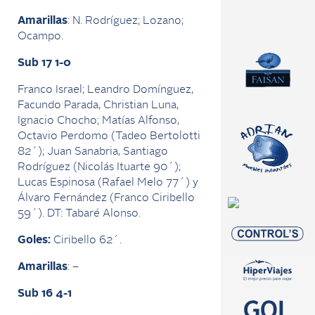
Amarillas
: N. Rodríguez; Lozano;
Ocampo.
Sub 17 1-0
Franco Israel; Leandro Domínguez,
Facundo Parada, Christian Luna,
Ignacio Chocho; Matías Alfonso,
Octavio Perdomo (Tadeo Bertolotti
82´); Juan Sanabria, Santiago
Rodríguez (Nicolás Ituarte 90´);
Lucas Espinosa (Rafael Melo 77´) y
Álvaro Fernández (Franco Ciribello
59´). DT: Tabaré Alonso.
Goles:
Ciribello 62´.
Amarillas
: –
Sub 16 4-1