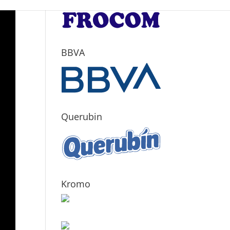
BBVA
Querubin
Kromo