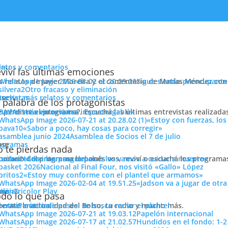
enu
latos y comentarios
viví las últimas emociones
s relatos de Javier Moreira y el comentario de Matías Méndez con 
Sigue siendo preocupante
Otro fracaso y eliminación
cuchar más relatos y comentarios
ose
trevistas
 calle y ver las sonrisas»
 palabra de los protagonistas
e perdiste el programa?. Escuchá las últimas entrevistas realizada
cuchar más entrevistas
«La victoria era impostergable»
«Estoy con fuerzas, los
«Sabor a poco, hay cosas para corregir»
Asamblea de Socios el 7 de julio
ose
ogramas
 te pierdas nada
 horario del programa lo ponés vos, reviví o escuchá los program
cuchar todos los programas
«Los intereses del club los vamos a cuidar a muerte»
Nacional al Final Four, nos visitó «Gallo» López
ULO FUE ALIVIO»
«Estoy muy conforme con el plantel que armamos»
«Jadson va a jugar de otr
ose
tos
siónTricolor Play
ticias
residente Ricardo Vairo, para compartir la alegría por el Campeonato
do lo que pasa
terate la actualidad del Bolso, tu radio y mucho más.
er más noticias
Período de pases: se busca cerrar el plantel
año de gestión, y novedades del período de pases.
Papelón internacional
Hundidos en el fondo: 1-2