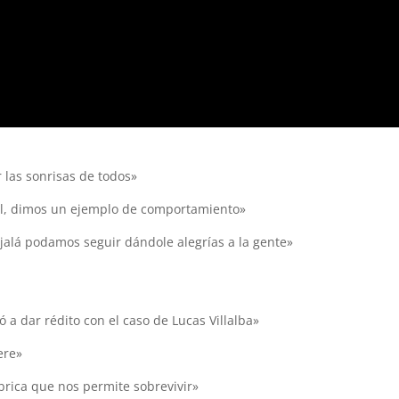
r las sonrisas de todos»
inal, dimos un ejemplo de comportamiento»
 Ojalá podamos seguir dándole alegrías a la gente»
 a dar rédito con el caso de Lucas Villalba»
ere»
brica que nos permite sobrevivir»