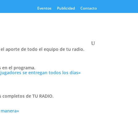
Eventos
Publicidad
Contacto
el aporte de todo el equipo de tu radio.
Twitter
s en el programa.
Tweets by PasionTricolor1
 jugadores se entregan todos los días»
Cativelli
as completos de TU RADIO.
a manera»
Frocom