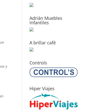
Adrián Muebles
Infantiles
A brillar café
que
Controls
ase y
Hiper Viajes
yan