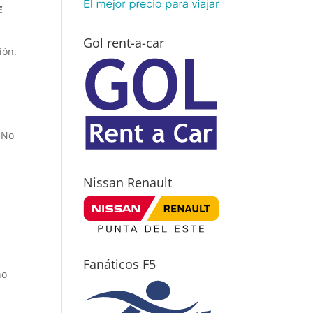
E
Gol rent-a-car
ión.
 No
Nissan Renault
Fanáticos F5
no