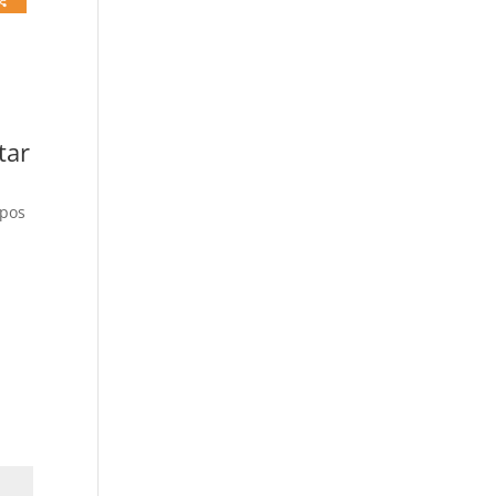
tar
mpos