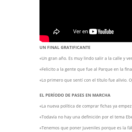
UN FINAL GRATIFICANTE
«Un gran año. Es muy lindo salir a la calle y ve
«Felicito a la gente que fue al Parque en la f
«Lo primero que sentí con el título fue alivio.
EL PERÍODO DE PASES EN MARCHA
«La nueva política de comprar fichas ya empezó
«Todavía no hay una definición por el tema Eb
«Tenemos que poner Juveniles porque es la fá