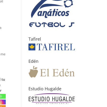
ue
a
Tafirel
y me
Edén
 tu
n
Estudio Hugalde
r