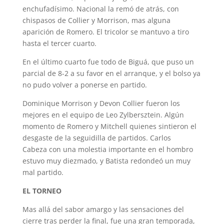
enchufad
ísimo
. Nacional la remó de atrás, con
chispasos de Collier y Morrison
, mas alguna
aparición de Romero.
El tricolor se mantuvo a tiro
hasta el tercer cuarto.
En el último
cuarto fue todo de Biguá
, que puso un
parcial de 8-2 a su favor
en el arranque
, y
el bolso
ya
no
pudo
volver a ponerse en partido
.
Dominique Morrison
y Devon Collier fueron
los
mejores
en el equipo de Leo Zylbersztein
.
Algún
momento de Romero y Mitchell quienes sintieron el
desgaste de la seguidilla de partidos.
Carlos
Cabeza
con una molestia importante en el hombro
estuvo muy diezmado, y Batista
redondeó un muy
mal partido.
EL
TORNEO
Mas
allá
del sabor amargo y las sensaciones
del
cierre
tras perder la final, fue una gran temporada,