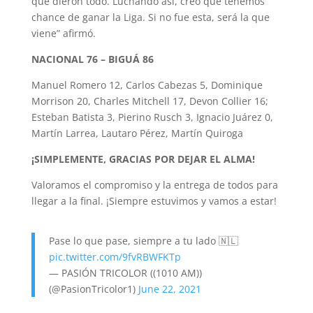
que dieron todo. Luchando así, creo que tenemos
chance de ganar la Liga. Si no fue esta, será la que
viene” afirmó.
NACIONAL
76 – BIGUÁ 86
Manuel Romero 12, Carlos Cabezas
5,
Dominique
Morrison 20, Charles Mitchell
17, Devon Collier 16;
Esteban Batista
3, Pierino Rusch 3, Ignacio Juárez 0,
Martín Larrea,
Lautaro Pérez, Martín Quiroga
¡SIMPLEMENTE, GRACIAS POR DEJAR EL ALMA!
Valoramos el compromiso y la entrega de todos para
llegar a la final. ¡Siempre estuvimos y vamos a estar!
Pase lo que pase, siempre a tu lado 🇳🇱
pic.twitter.com/9fvRBWFKTp
— PASIÓN TRICOLOR ((1010 AM))
(@PasionTricolor1)
June 22, 2021