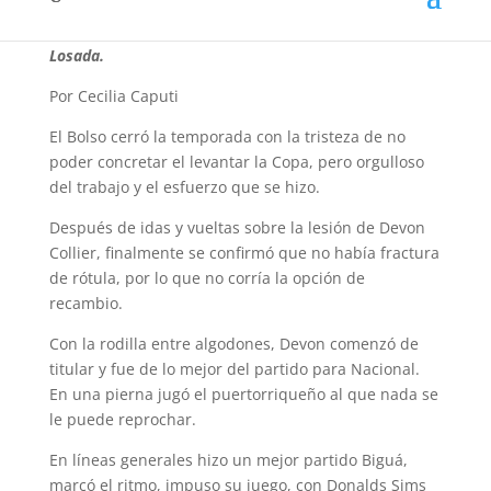
protagonistas. Pasión Tricolor estuvo presente con el
relato de Cecilia Caputi y nuestra fotógrafa Meri
Losada.
Por Cecilia Caputi
El Bolso cerró la temporada con la tristeza de no
poder concretar el levantar la Copa, pero orgulloso
del trabajo y el esfuerzo que se hizo.
Después de idas y vueltas sobre la lesión de Devon
Collier, finalmente se confirmó que no había fractura
de
rótula
, por lo que no
corría
la opción de
recambio.
Con la rodilla entre
algodones,
Devon
comenzó
de
titular y fue
de lo
mejor del partido para Nacional.
En una pierna jugó el puertorriqueño al que nada se
le puede reprochar.
En líneas generales hizo un mejor partido Biguá,
marcó el ritmo, impuso su juego, con
Donalds Sims