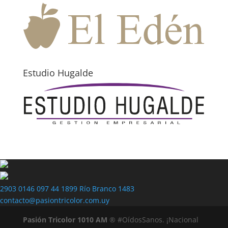
Estudio Hugalde
2903 0146
097 44 1899
Río Branco 1483
contacto@pasiontricolor.com.uy
Pasión Tricolor 1010 AM
® #OídosSanos. ¡Nacional