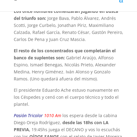
Los once hombres comenzarán jugando en busca
del triunfo son:
Jorge Bava, Pablo Álvarez, Andrés
Scotti, Jorge Curbelo, Jonathan Píriz, Maximiliano
Calzada, Rafael García, Renato César, Gastón Pereiro,
Carlos De Pena y Juan Cruz Mascia.
El resto de los concentrados que completarán el
banco de suplentes son:
Gabriel Araújo, Alfonso
Espino, Ismael Benegas, Nicolás Prieto, Alexander
Medina, Henry Giménez. Iván Alonso y Gonzalo
Ramos. (Uno quedará afuera del mismo).
El presidente Eduardo Ache estuvo nuevamente en
los Céspedes y cenó con el cuerpo técnico y todo el
plantel.
Pasión Tricolor
1010 Am
los espera desde la cabina
Diego Oreja Rodríguez,
desde las 18hs con LA
PREVIA,
19:45hs juega el DECANO y vos lo escuchás
con los
OÍDOS SANOS
con el relato de Javier Moreira