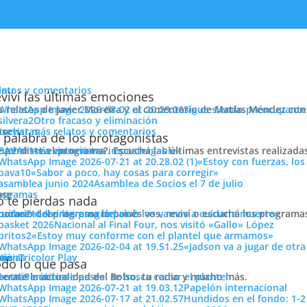
enu
latos y comentarios
viví las últimas emociones
s relatos de Javier Moreira y el comentario de Matías Méndez con 
Sigue siendo preocupante
Otro fracaso y eliminación
cuchar más relatos y comentarios
ose
trevistas
 palabra de los protagonistas
e perdiste el programa?. Escuchá las últimas entrevistas realizada
cuchar más entrevistas
«La victoria era impostergable»
«Estoy con fuerzas, los
«Sabor a poco, hay cosas para corregir»
Asamblea de Socios el 7 de julio
ose
ogramas
 te pierdas nada
 horario del programa lo ponés vos, reviví o escuchá los program
cuchar todos los programas
«Los intereses del club los vamos a cuidar a muerte»
Nacional al Final Four, nos visitó «Gallo» López
cios de las entradas y operativa de canje y venta de cara al partid
«Estoy muy conforme con el plantel que armamos»
«Jadson va a jugar de otr
15:30hs en el Gran Parque Central.
ose
tos
siónTricolor Play
ticias
do lo que pasa
s locales
Red Pagos con servicio Tickantel
, el CANJE de entradas p
terate la actualidad del Bolso, tu radio y mucho más.
er más noticias
Período de pases: se busca cerrar el plantel
Papelón internacional
bunas, el mismo se extiende hasta el miércoles inclusive y a partir
Hundidos en el fondo: 1-2
s para público en general.