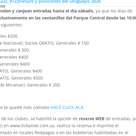
Fixture y posiciones del Uruguayo 2026
ose
nden y canjean entradas hasta el día sábado,
ya que los días de
clusivamente en las ventanillas del Parque Central desde las 10:
 siguientes:
les $200.
e Nacional): Socios GRATIS; Generales $ 150.
enerales $ 300.
enerales $400
Generales $400
ATIS; Generales $400
ATIS; Generales $500
 de Miramar): Generales $ 200.
 que te quede más cómodo
HACÉ CLICK ACÁ
de los clubes, se habilitó la opción de
reserva WEB
de entradas, p
ez) en www.tickantel.com.uy, realiza la reserva e imprime el
tado en locales Redpagos o en las boleterías habilitadas en el