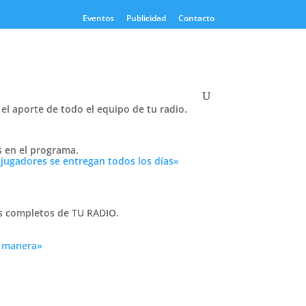
Eventos
Publicidad
Contacto
el aporte de todo el equipo de tu radio.
Twitter
s en el programa.
Tweets by PasionTricolor1
 jugadores se entregan todos los días»
Cativelli
as completos de TU RADIO.
o del
a manera»
Frocom
ara
 del