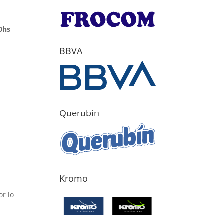
00hs
BBVA
Querubin
Kromo
or lo