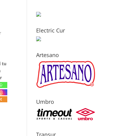
Electric Cur
r
Artesano
 tu
n
r
Umbro
Transur