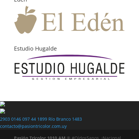
Estudio Hugalde
2903 0146
097 44 1899
Río Branco 1483
contacto@pasiontricolor.com.uy
Pasión Tricolor 1010 AM
® #OídosSanos. ¡Nacional