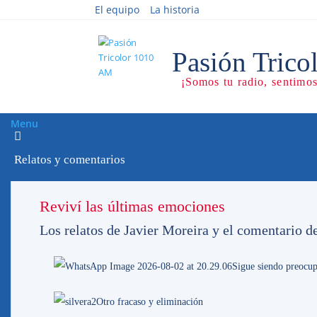
El equipo
La historia
Menu
Relatos y comentarios
El Parque, los Césped
Reviví las últimas emociones
Los relatos de Javier Moreira y el comentario d
12/0414
Sigue siendo preocup
Semanas atrás
dialogamos con el Ing. Claud
Otro fracaso y eliminación
Football
, alguien que desde hace muchos a