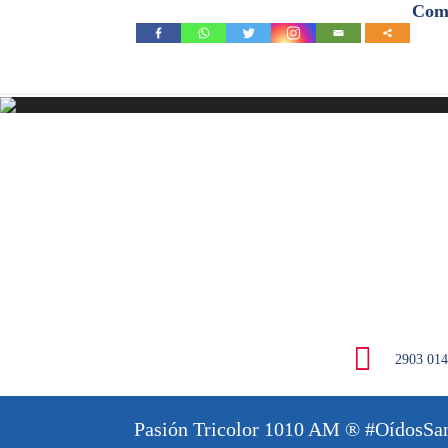
Comp
2903 01
Pasión Tricolor 1010 AM
® #OídosSan