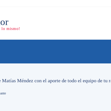
es y la Sede
e Matías Méndez con el aporte de todo el equipo de tu r
ante
io Puig, directivo y secretario general del Club Nacional de
ños también integra la comisión de patrimonio y obras del