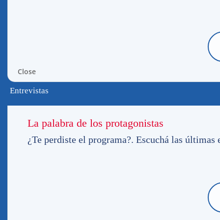
Club, en la nota pudo hablar e informar s
ya que se está a muy poco de que la instit
nuevas obras que se realizarán en el Gran
Las obras en los Céspedes son empujadas po
lanzó una fuerte campaña para realizar nu
Close
Pasión Tricolor también colaboró con la 
nos apoyan, y fieles oyentes, y ahora vamo
Entrevistas
dinero cuando el DECANO cumpla sus 115 a
donde el primer paso será tener la cancha 
puedan empezar a trabajar allí también.
La palabra de los protagonistas
¿Te perdiste el programa?. Escuchá las últimas e
SIEMPRE PIONEROS: EL DECANO SE
CANCHA DE CÉSPED SINTÉTICO
Como anunciamos hace ya dos meses atrá
sintético de fútbol 11, con medidas profes
Francisco Marona integrante de la sub com
como avanza el tema, y hace poco nos dij
la que tiene el complejo celeste y no hay 