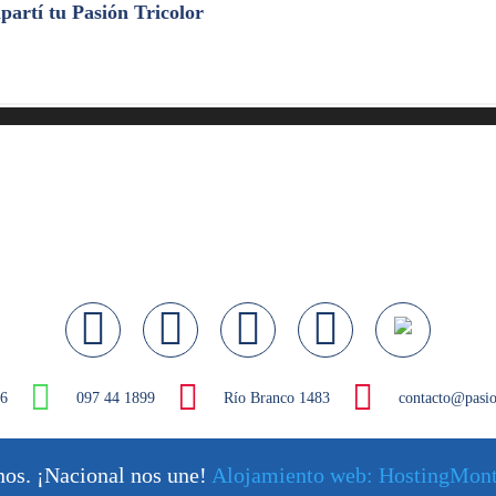
artí tu Pasión Tricolor
46
097 44 1899
Río Branco 1483
contacto@pasio
os. ¡Nacional nos une!
Alojamiento web: HostingMont