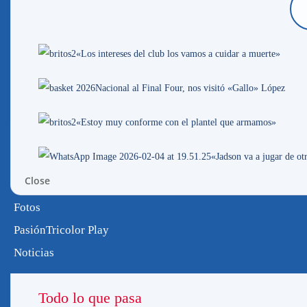
En la jornada de ayer los clubes se reu
medida tras el conflicto que tiene al f
«Los intereses del club los vamos a cuidar a muerte»
Luis Rodríguez junto al Dr Pablo Durá
jugadores a retomar las actividades en las
Nacional al Final Four, nos visitó «Gallo» López
«Estoy muy conforme con el plantel que armamos»
Debido a esto en Nacional habrá una re
club en el conflicto tras el comunica
«Jadson va a jugar de o
presionando al Ejecutivo»
dijo Eduardo A
Close
económico hoy quiere evitar que este Ejecu
Fotos
sacar a este Ejecutivo y ya hay Clubes pr
PasiónTricolor Play
Noticias
Luego de lo que pasó el viernes donde 
tras la mediación que hicieron diputad
Todo lo que pasa
evidencia que a la Mutual la manejan y 