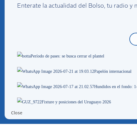
se quieren negar a reconocer a MUQN. 
Enterate la actualidad del Bolso, tu radio 
de la AUF se reunió con MUQN. forma
lucha seguirá.
Período de pases: se busca cerrar el plantel
Papelón internacional
Más noti
Hundidos en el fondo: 1
Fixture y posiciones del Uruguayo 2026
Close