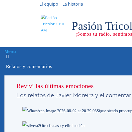
El equipo
La historia
Menu
Relatos y comentarios
Derechos de TV e ima
Reviví las últimas emociones
Los relatos de Javier Moreira y el comentar
26/1017
Sigue siendo preocup
Otro fracaso y eliminación