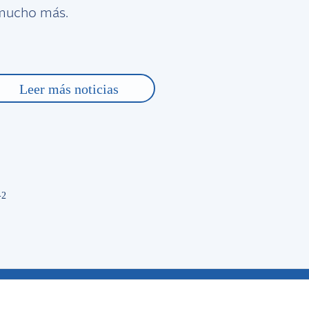
Empezaban a culparlos para sacarlos, pero el ejecutiv
y mucho más.
rán gremio alternativo y ¡VUELVE EL FÚTBOL! pero la
Leer más noticias
cias con la misma Pasión
-2