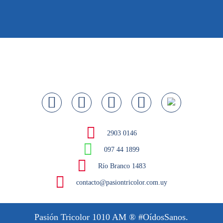
2903 0146
097 44 1899
Río Branco 1483
contacto@pasiontricolor.com.uy
Pasión Tricolor 1010 AM
® #OídosSanos.