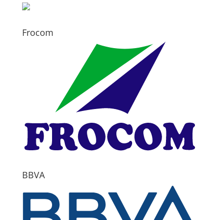
Frocom
BBVA