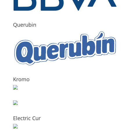
Querubin
Kromo
Electric Cur