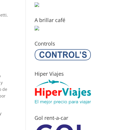
etti,
A brillar café
Controls
Hiper Viajes
o
 y
o de
por
y
Gol rent-a-car