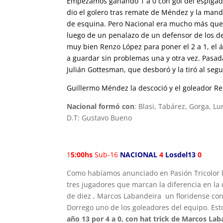
Empezamos ganando 1 a 0 con gol del espiga
dio el golero tras remate de Méndez y la man
de esquina. Pero Nacional era mucho más que el 
luego de un penalazo de un defensor de los de
muy bien Renzo López para poner el 2 a 1, el á
a guardar sin problemas una y otra vez. Pasada
Julián Gottesman, que desboró y la tiró al se
Guillermo Méndez la descoció y el goleador Re
Nacional formó con
: Blasi, Tabárez, Gorga, 
D.T: Gustavo Bueno
1
5:00hs
Sub-16
NACIONAL
4
Losdel13
0
Como habíamos anunciado en Pasión Tricolor lo
tres jugadores que marcan la diferencia en la 
de diez , Marcos Labandeira un floridense con 
Dorrego uno de los goleadores del equipo. Est
año 13 por 4 a 0, con hat trick
de Marcos Laba