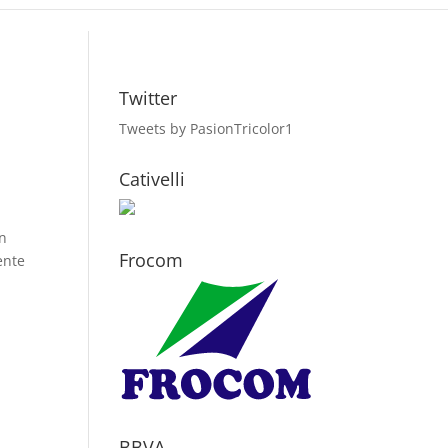
Twitter
Tweets by PasionTricolor1
Cativelli
ón
Frocom
ente
BBVA