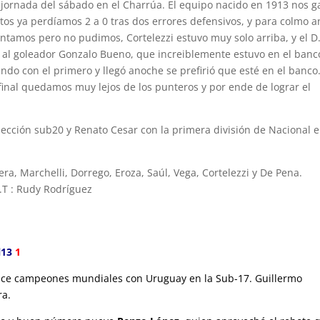
a jornada del sábado en el Charrúa. El equipo nacido en 1913 nos 
utos ya perdíamos 2 a 0 tras dos errores defensivos, y para colmo a
tentamos pero no pudimos, Cortelezzi estuvo muy solo arriba, y el D
al goleador Gonzalo Bueno, que increiblemente estuvo en el banc
ndo con el primero y llegó anoche se prefirió que esté en el banco
l final quedamos muy lejos de los punteros y por ende de lograr el
elección sub20 y Renato Cesar con la primera división de Nacional 
era, Marchelli, Dorrego, Eroza, Saúl, Vega, Cortelezzi y De Pena.
.T : Rudy Rodríguez
l13
1
 vice campeones mundiales con Uruguay en la Sub-17. Guillermo
ra.