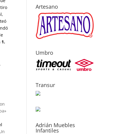
que
Artesano
tiro
l,
ateó
andó
de
 1.
Umbro
.
Transur
con
apa»
Adrián Muebles
el
Infantiles
Un