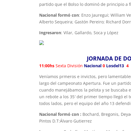
partido que el Bolso lo dominó de principio a 
Nacional formó con
: Enzo Jauregui; William V
Alberto Sequeira; Gastón Pereiro; Richard Do
Ingresaron
: Vilar, Gallardo, Soca y López
JORNADA DE D
11:00hs
Sexta División
Nacional
0
Losdel13
4
Veníamos prmeros e invictos, pero lamentable
largo del campeonato Apertura. Fue un partido
cuando manejábamos la pelota y se buscaba el
un rebote a los 35′ del primer tiempo llegó el 
todos lados, pero el equipo del año 13 defendió
Nacional formó con :
Bochard, Bregonis, Deyac
Pintos D.T:Álvaro Gutierrez