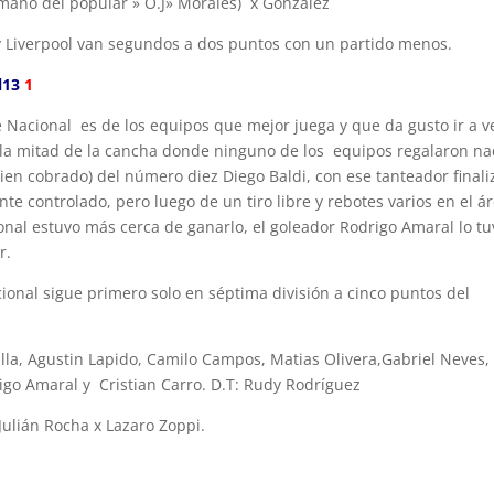
mano del popular » O.J» Morales) x González
3 y Liverpool van segundos a dos puntos con un partido menos.
l13
1
e Nacional es de los equipos que mejor juega y que da gusto ir a v
la mitad de la cancha donde ninguno de los equipos regalaron na
bien cobrado) del número diez Diego Baldi, con ese tanteador finali
te controlado, pero luego de un tiro libre y rebotes varios en el ár
onal estuvo más cerca de ganarlo, el goleador Rodrigo Amaral lo tu
r.
cional sigue primero solo en séptima división a cinco puntos del
illa, Agustin Lapido, Camilo Campos, Matias Olivera,Gabriel Neves,
rigo Amaral y Cristian Carro. D.T: Rudy Rodríguez
 Julián Rocha x Lazaro Zoppi.