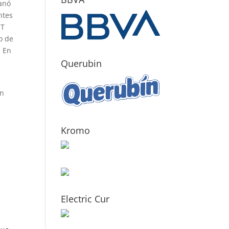
ganó
ntes
.T
o de
. En
Querubin
en
Kromo
Electric Cur