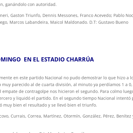
fin, ganándolo con autoridad.
eneri, Gaston Triunfo, Dennis Messones, Franco Acevedo; Pablo Noc
rrego, Marcos Labandeira, Maicol Maldonado. D.T: Gustavo Bueno
OMINGO EN EL ESTADIO CHARRÚA
mente en este partido Nacional no pudo demostrar lo que hizo a l
 muy parecido al de cuarta división, al minuto ya perdíamos 1 a 0,
 empate de contragolpe nos hicieron el segundo. Para colmo lueg
tercero y liquidó el partido. En el segundo tiempo Nacional intentó 
 muy bien el resultado y se llevó bien el triunfo.
ovo, Currais, Correa, Martínez, Otormín, González, Pérez, Benítez 