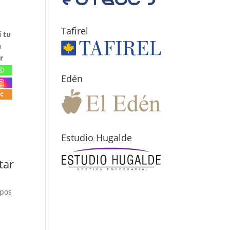
Tafirel
 tu
n
r
Edén
Estudio Hugalde
tar
mpos