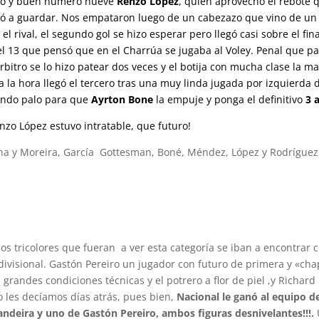
do y buen número nueve
Renzo López
, quien aprovechó el rebote 
dó a guardar. Nos empataron luego de un cabezazo que vino de un 
rival, el segundo gol se hizo esperar pero llegó casi sobre el fina
l 13 que pensó que en el Charrúa se jugaba al Voley. Penal que p
rbitro se lo hizo patear dos veces y el botija con mucha clase la m
 la hora llegó el tercero tras una muy linda jugada por izquierda 
gundo palo para que
Ayrton Bone
la empuje y ponga el definitivo
3 a
nzo López estuvo intratable, que futuro!
Luna y Moreira, García Gottesman, Boné, Méndez, López y Rodríguez
s tricolores que fueran a ver esta categoría se iban a encontrar 
divisional. Gastón Pereiro un jugador con futuro de primera y «ch
grandes condiciones técnicas y el potrero a flor de piel ,y Richard
o les decíamos días atrás, pues bien,
Nacional le ganó al equipo d
ndeira y uno de Gastón Pereiro, ambos figuras desnivelantes!!!.