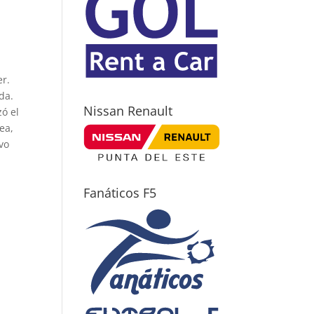
er.
da.
Nissan Renault
zó el
ea,
vo
Fanáticos F5