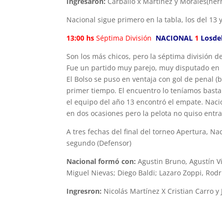
Ingresaron:
Carballo x Martínez y Morales(her
Nacional sigue primero en la tabla, los del 1
13:00 hs
Séptima División
NACIONAL
1
Losde
Son los más chicos, pero la séptima división d
Fue un partido muy parejo, muy disputado en 
El Bolso se puso en ventaja con gol de penal (
primer tiempo. El encuentro lo teníamos bastan
el equipo del año 13 encontró el empate. Naci
en dos ocasiones pero la pelota no quiso entra
A tres fechas del final del torneo Apertura, Na
segundo (Defensor)
Nacional formó con:
Agustin Bruno, Agustín V
Miguel Nievas; Diego Baldi; Lazaro Zoppi, Rod
Ingresron:
Nicolás Martínez X Cristian Carro y