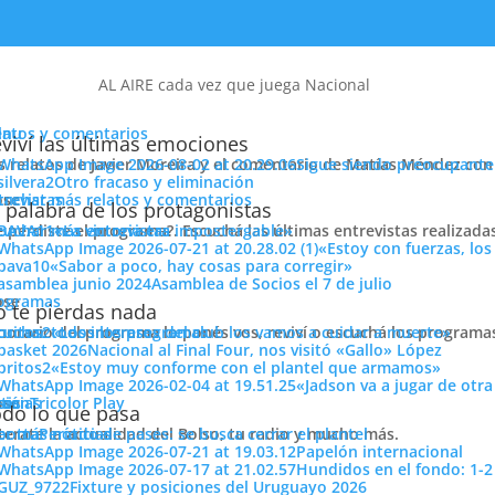
AL AIRE cada vez que juega Nacional
enu
latos y comentarios
viví las últimas emociones
s relatos de Javier Moreira y el comentario de Matías Méndez con 
Sigue siendo preocupante
Otro fracaso y eliminación
cuchar más relatos y comentarios
ose
trevistas
 palabra de los protagonistas
e perdiste el programa?. Escuchá las últimas entrevistas realizada
cuchar más entrevistas
«La victoria era impostergable»
«Estoy con fuerzas, los
«Sabor a poco, hay cosas para corregir»
Asamblea de Socios el 7 de julio
ose
ogramas
 te pierdas nada
 horario del programa lo ponés vos, reviví o escuchá los program
cuchar todos los programas
«Los intereses del club los vamos a cuidar a muerte»
Nacional al Final Four, nos visitó «Gallo» López
«Estoy muy conforme con el plantel que armamos»
«Jadson va a jugar de otr
ose
tos
siónTricolor Play
ticias
do lo que pasa
terate la actualidad del Bolso, tu radio y mucho más.
er más noticias
Período de pases: se busca cerrar el plantel
Papelón internacional
Hundidos en el fondo: 1-2
Fixture y posiciones del Uruguayo 2026