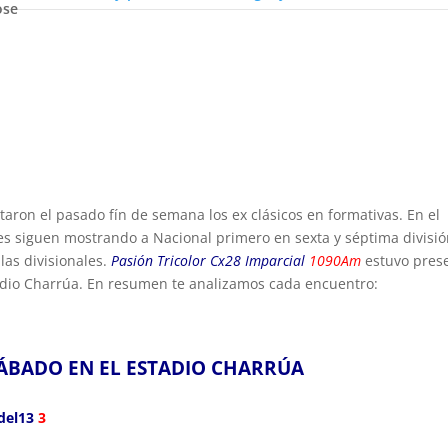
ose
taron el pasado fín de semana los ex clásicos en formativas. En el
nes siguen mostrando a Nacional primero en sexta y séptima divisi
las divisionales.
Pasión Tricolor Cx28 Imparcial
1090Am
estuvo pres
tadio Charrúa. En resumen te analizamos cada encuentro:
ÁBADO EN EL ESTADIO CHARRÚA
del13
3