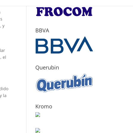
a
as
, y
BBVA
dar
, el
Querubin
ndido
y la
Kromo