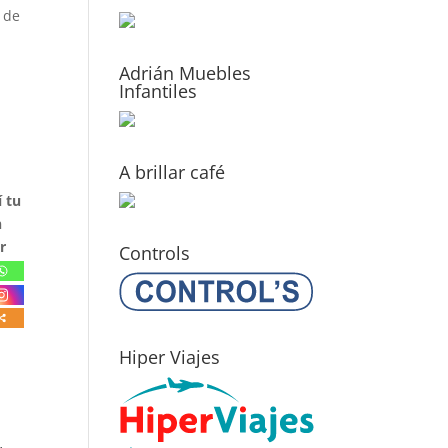
s de
Adrián Muebles
Infantiles
A brillar café
 tu
n
r
Controls
Hiper Viajes