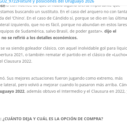
Fixture y posiciones del Uruguayo 2026
como con Rochet, de que si había alguna oferta importante que
ose
estamos buscando un sustituto. En el caso del arquero no con tant
a del ‘Chino’. En el caso de Cándido sí, porque se dio en las últim
teral izquierdo, que no es fácil, porque no abundan en estos lares
quipos de Sudamérica, salvo Brasil, de poder gastar».
dijo el
 no se refirió a los detalles económicos.
se va siendo goleador clásico, con aquel inolvidable gol para liqui
 Apertura 2021, o también rematar el partido en el clásico de «Lucho»
 el Clausura 2022.
oronó. Sus mejores actuaciones fueron jugando como extremo, más
e lateral, pero volvió a mejorar cuando lo pasaron más arriba. Cá
uguayo 2022
, además obtuvo el Intermedio y el Clausura en 2022, 
: ¿CUÁNTO DEJA Y CUÁL ES LA OPCIÓN DE COMPRA?