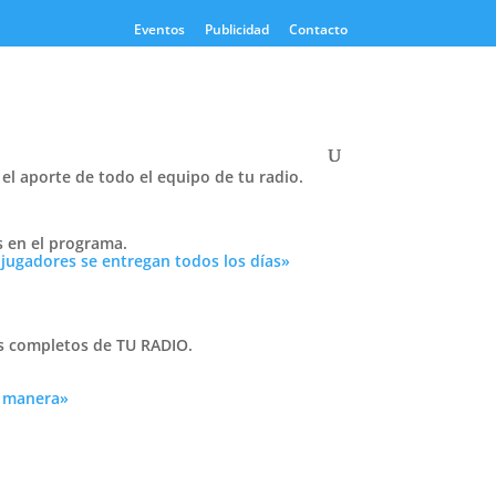
Eventos
Publicidad
Contacto
el aporte de todo el equipo de tu radio.
Twitter
s en el programa.
Tweets by PasionTricolor1
 jugadores se entregan todos los días»
Cativelli
as completos de TU RADIO.
a manera»
Frocom
rá el
ub,