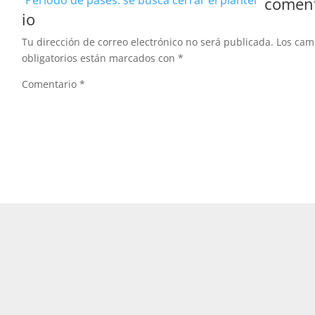
Período de pases: se busca cerrar el plantel
comen
io
Tu dirección de correo electrónico no será publicada.
Los ca
obligatorios están marcados con
*
Comentario
*