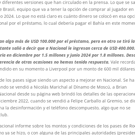
 y diferentes versiones que han circulado en la prensa. Lo que se s
e Brasil, equipo que va a tener la opción de comprar al jugador en
o 2024. Lo que no está claro es cuánto dinero se colocó en esa opc
onal por el préstamo, lo cual debería pagar el Bahía en este mome
an algo más de USD 100.000 por el préstamo, pero en otro se tiró la
tante salió a decir que a Nacional le ingresan cerca de USD 400.000
ía en diciembre por 1.5 millones y junio 2024 por 1.8 millones. Des
iferencia de otras ocasiones no hemos tenido respuesta.
Vale record
ándido en su momento a Liverpool por un monto de 600 mil dólares
de los pases sigue siendo un aspecto a mejorar en Nacional. Se ha
ndo se vendió a Nicolás Marichal al Dínamo de Moscú, a Brian
Nacional desde su página web brindó los detalles de las operacion
iciembre 2022, cuando se vendió a Felipe Carballo al Gremio, se di
ina la desinformación y el teléfono descompuesto, algo que no se
club.
ional informe sobre los montos y condiciones de los pases de Ro
mo ya se hizo, o con alguna de las principales autoridades (preside