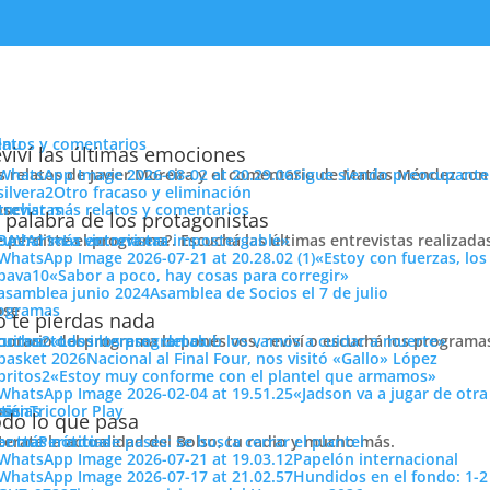
enu
latos y comentarios
viví las últimas emociones
s relatos de Javier Moreira y el comentario de Matías Méndez con 
Sigue siendo preocupante
Otro fracaso y eliminación
cuchar más relatos y comentarios
ose
trevistas
á en Bahía
 palabra de los protagonistas
e perdiste el programa?. Escuchá las últimas entrevistas realizada
cuchar más entrevistas
«La victoria era impostergable»
«Estoy con fuerzas, los
«Sabor a poco, hay cosas para corregir»
Asamblea de Socios el 7 de julio
ose
ogramas
 te pierdas nada
 horario del programa lo ponés vos, reviví o escuchá los program
cuchar todos los programas
«Los intereses del club los vamos a cuidar a muerte»
Nacional al Final Four, nos visitó «Gallo» López
pción de compra
«Estoy muy conforme con el plantel que armamos»
«Jadson va a jugar de otr
ose
tos
siónTricolor Play
ticias
dido dejará Nacional para jugar en Bahía de Brasil. El lateral parti
do lo que pasa
terate la actualidad del Bolso, tu radio y mucho más.
er más noticias
Período de pases: se busca cerrar el plantel
hinchas están ávidos de saber cuánto dinero entra a las arcas del cl
Papelón internacional
a montos y condiciones.
Hundidos en el fondo: 1-2