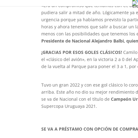
«Era un compromiso que teníamos con él, así 
Cl
pudiera salir a mitad de año. Lógicamente ya 
urgencia porque ya habíamos previsto la partid
horas y ahora tenemos que salir a buscar un la
menos con las posibilidades que tenemos los e
Presidente de Nacional Alejandro Balbi, quien
¡GRACIAS POR ESOS GOLES CLÁSICOS!
Camilo 
el «clásico del avión», en la victoria 2 a 0 del
de la vuelta al Parque para poner el 3 a 1, por
Tuvo un gran 2022 y con ese gol clásico lo c
arriba. Este año no dio su mejor rendimiento d
se va de Nacional con el título de
Campeón Ur
Supercopa Uruguaya 2021.
SE VA A PRÉSTAMO CON OPCIÓN DE COMPRA