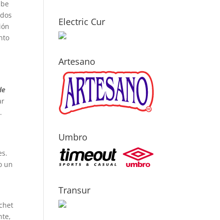
abe
 dos
Electric Cur
ión
nto
Artesano
.
de
ar
.
Umbro
es.
o un
Transur
chet
nte,