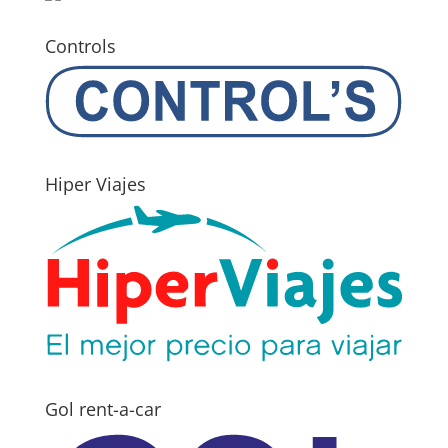
Controls
Hiper Viajes
Gol rent-a-car