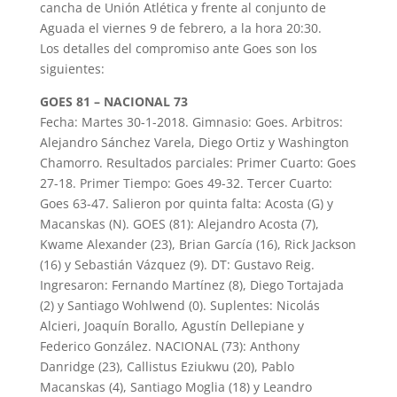
cancha de Unión Atlética y frente al conjunto de
Aguada el viernes 9 de febrero, a la hora 20:30.
Los detalles del compromiso ante Goes son los
siguientes:
GOES 81 – NACIONAL 73
Fecha: Martes 30-1-2018. Gimnasio: Goes. Arbitros:
Alejandro Sánchez Varela, Diego Ortiz y Washington
Chamorro. Resultados parciales: Primer Cuarto: Goes
27-18. Primer Tiempo: Goes 49-32. Tercer Cuarto:
Goes 63-47. Salieron por quinta falta: Acosta (G) y
Macanskas (N). GOES (81): Alejandro Acosta (7),
Kwame Alexander (23), Brian García (16), Rick Jackson
(16) y Sebastián Vázquez (9). DT: Gustavo Reig.
Ingresaron: Fernando Martínez (8), Diego Tortajada
(2) y Santiago Wohlwend (0). Suplentes: Nicolás
Alcieri, Joaquín Borallo, Agustín Dellepiane y
Federico González. NACIONAL (73): Anthony
Danridge (23), Callistus Eziukwu (20), Pablo
Macanskas (4), Santiago Moglia (18) y Leandro