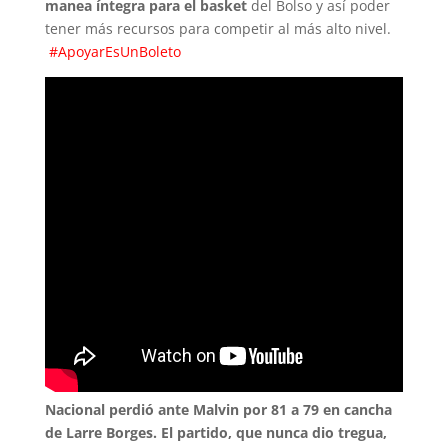
manea íntegra para el basket
del Bolso y así poder
tener más recursos para competir al más alto nivel.
#ApoyarEsUnBoleto
Nacional perdió ante Malvin por 81 a 79 en cancha
de Larre Borges. El partido, que nunca dio tregua,