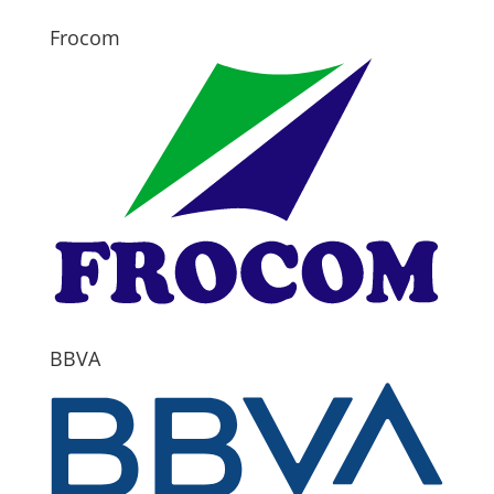
Frocom
BBVA