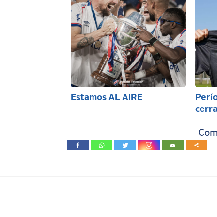
Estamos AL AIRE
Perío
cerra
Comp