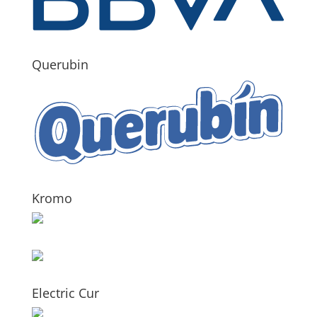
Querubin
Kromo
Electric Cur