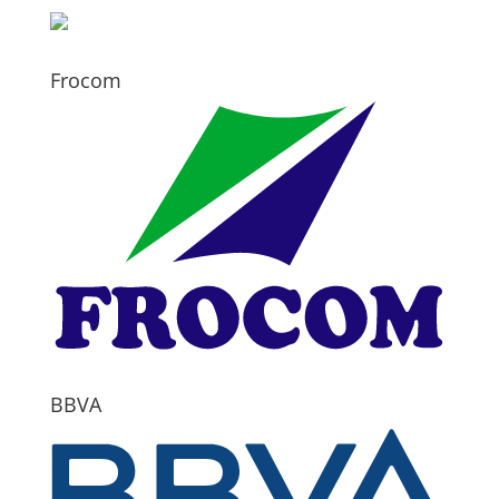
Frocom
BBVA