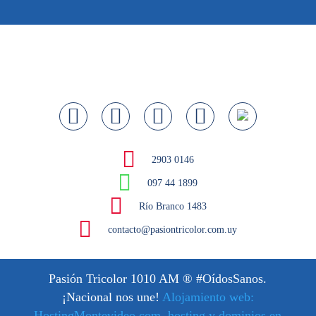
2903 0146
097 44 1899
Río Branco 1483
contacto@pasiontricolor.com.uy
Pasión Tricolor 1010 AM
® #OídosSanos.
¡Nacional nos une!
Alojamiento web:
HostingMontevideo.com, hosting y dominios en