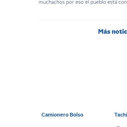
muchachos por eso el pueblo está con 
Más notic
Camionero Bolso
Tach