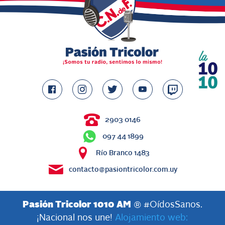
2903 0146
097 44 1899
Río Branco 1483
contacto@pasiontricolor.com.uy
Pasión Tricolor 1010 AM
® #OídosSanos.
¡Nacional nos une!
Alojamiento web: