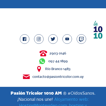
2903 0146
097 44 1899
Río Branco 1483
contacto@pasiontricolor.com.uy
Pasión Tricolor 1010 AM
® #OídosSanos.
¡Nacional nos une!
Alojamiento web:
HostingMontevideo.com, hosting y