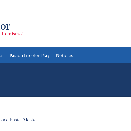
os
PasiónTricolor Play
Noticias
e acá hasta Alaska.