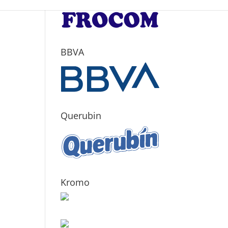
BBVA
Querubin
Kromo