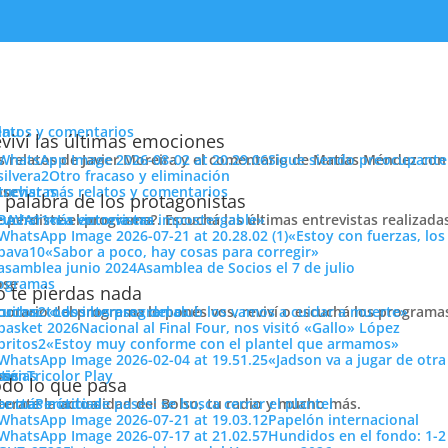
enu
latos y comentarios
viví las últimas emociones
s relatos de Javier Moreira y el comentario de Matías Méndez con 
Sigue siendo preocupante
Otro fracaso y eliminación
cuchar más relatos y comentarios
ose
trevistas
 palabra de los protagonistas
e perdiste el programa?. Escuchá las últimas entrevistas realizada
cuchar más entrevistas
«La victoria era impostergable»
«Estoy con fuerzas, los
«Sabor a poco, hay cosas para corregir»
Asamblea de Socios el 7 de julio
ose
ogramas
 te pierdas nada
 horario del programa lo ponés vos, reviví o escuchá los program
cuchar todos los programas
«Los intereses del club los vamos a cuidar a muerte»
icolor desde la pansa de mi mama!!! Corazon a tres colores!
Nacional al Final Four, nos visitó «Gallo» López
«Estoy muy conforme con el plantel que armamos»
ión
«Jadson va a jugar de otr
ose
tos
siónTricolor Play
ticias
do lo que pasa
terate la actualidad del Bolso, tu radio y mucho más.
er más noticias
Período de pases: se busca cerrar el plantel
Papelón internacional
Hundidos en el fondo: 1-2