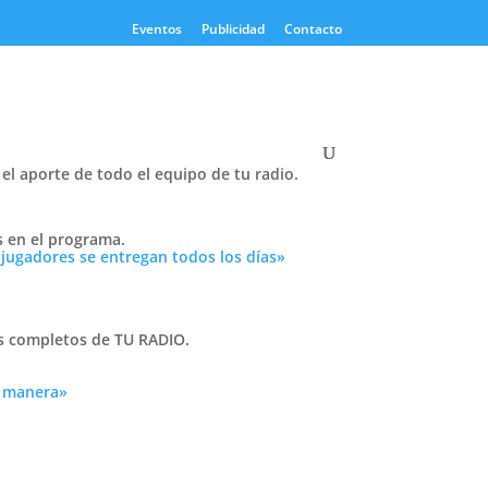
Eventos
Publicidad
Contacto
el aporte de todo el equipo de tu radio.
Twitter
s en el programa.
Tweets by PasionTricolor1
 jugadores se entregan todos los días»
Cativelli
as completos de TU RADIO.
a manera»
Frocom