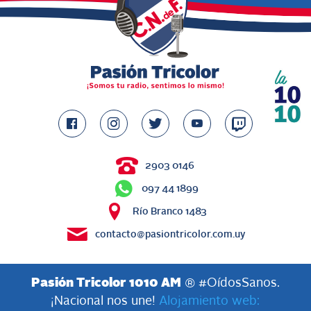
2903 0146
097 44 1899
Río Branco 1483
contacto@pasiontricolor.com.uy
Pasión Tricolor 1010 AM
® #OídosSanos.
¡Nacional nos une!
Alojamiento web: