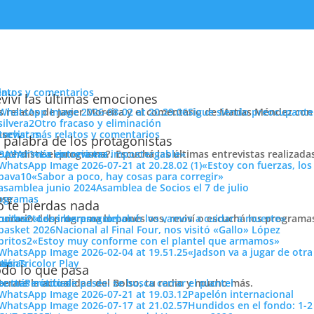
enu
latos y comentarios
viví las últimas emociones
s relatos de Javier Moreira y el comentario de Matías Méndez con 
Sigue siendo preocupante
Otro fracaso y eliminación
cuchar más relatos y comentarios
ose
trevistas
 palabra de los protagonistas
e perdiste el programa?. Escuchá las últimas entrevistas realizada
cuchar más entrevistas
«La victoria era impostergable»
«Estoy con fuerzas, los
«Sabor a poco, hay cosas para corregir»
Asamblea de Socios el 7 de julio
ose
ogramas
 te pierdas nada
 horario del programa lo ponés vos, reviví o escuchá los program
cuchar todos los programas
«Los intereses del club los vamos a cuidar a muerte»
ir campeón y el Guti no pega una con los cambios.
Nacional al Final Four, nos visitó «Gallo» López
ión
«Estoy muy conforme con el plantel que armamos»
«Jadson va a jugar de otr
Compartí
ose
tos
siónTricolor Play
ticias
do lo que pasa
Pasió
terate la actualidad del Bolso, tu radio y mucho más.
er más noticias
Período de pases: se busca cerrar el plantel
Tricolo
Papelón internacional
Hundidos en el fondo: 1-2