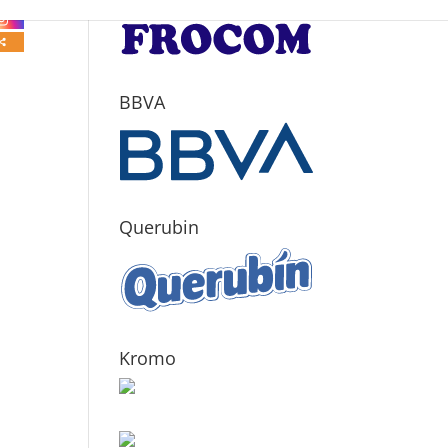
BBVA
Querubin
Kromo