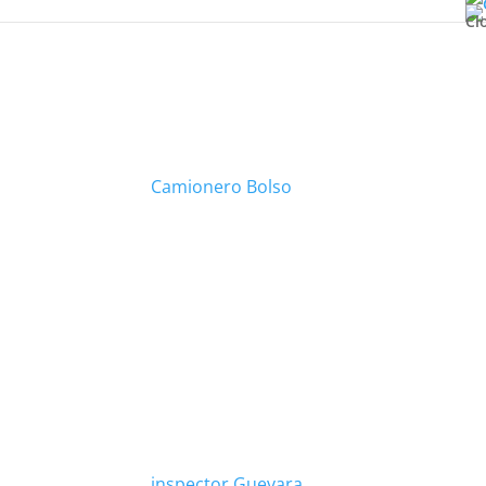
Cl
Camionero Bolso
inspector Guevara