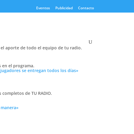
Eventos
Publicidad
Contacto
el aporte de todo el equipo de tu radio.
Twitter
s en el programa.
Tweets by PasionTricolor1
 jugadores se entregan todos los días»
Cativelli
as completos de TU RADIO.
a manera»
Frocom
 tu
n
r