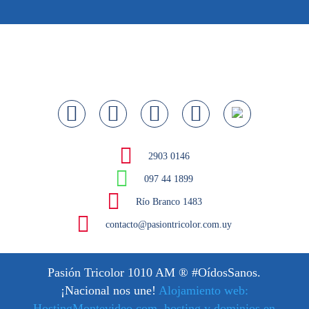
2903 0146
097 44 1899
Río Branco 1483
contacto@pasiontricolor.com.uy
Pasión Tricolor 1010 AM
® #OídosSanos.
¡Nacional nos une!
Alojamiento web:
HostingMontevideo.com, hosting y dominios en