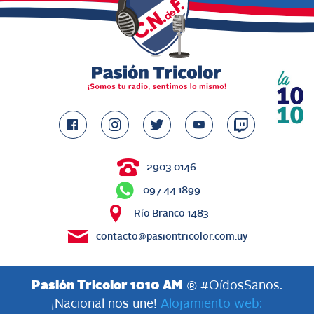
2903 0146
097 44 1899
Río Branco 1483
contacto@pasiontricolor.com.uy
Pasión Tricolor 1010 AM
® #OídosSanos.
¡Nacional nos une!
Alojamiento web: