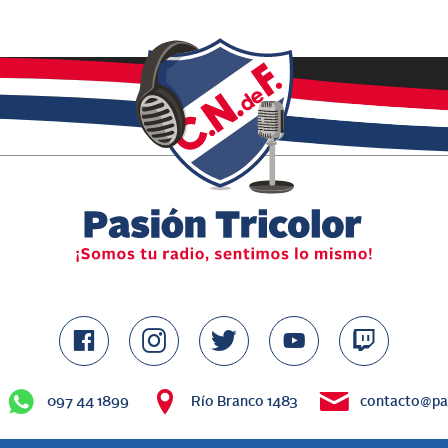
097 44 1899
Río Branco 1483
contacto@pas