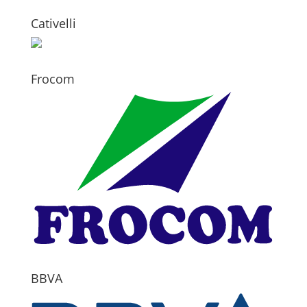
Cativelli
Frocom
BBVA