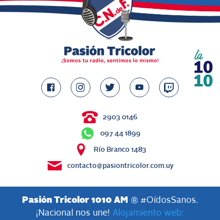
2903 0146
097 44 1899
Río Branco 1483
contacto@pasiontricolor.com.uy
Pasión Tricolor 1010 AM
® #OídosSanos.
¡Nacional nos une!
Alojamiento web: