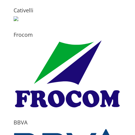
Cativelli
Frocom
BBVA