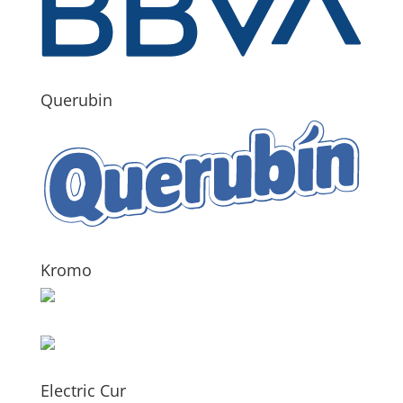
Querubin
Kromo
Electric Cur