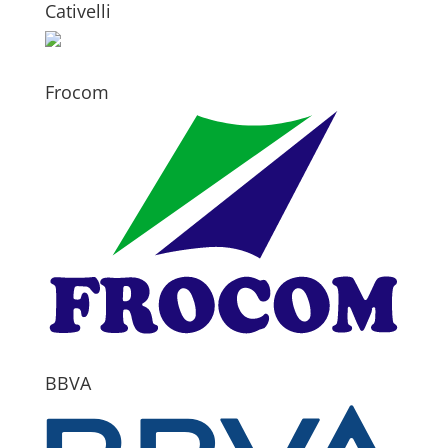
Cativelli
Frocom
BBVA