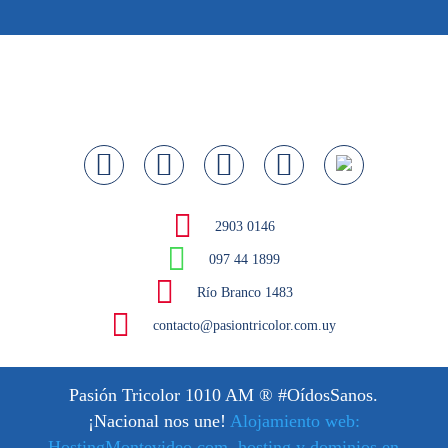
2903 0146
097 44 1899
Río Branco 1483
contacto@pasiontricolor.com.uy
Pasión Tricolor 1010 AM
® #OídosSanos.
¡Nacional nos une!
Alojamiento web:
HostingMontevideo.com, hosting y dominios en