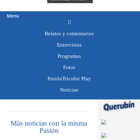
Menu
Relatos y comentarios
Tweets by
PasionTricolor1
Iris de Durazno
Entrevistas
Programas
Fotos
29/0314
PasiónTricolor Play
Como siempre junto a ustedes. FUERZA
Noticias
NACIONAL.
Más noticias con la misma
Pasión