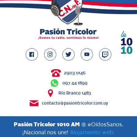
2903 0146
097 44 1899
Río Branco 1483
contacto@pasiontricolor.com.uy
Pasión Tricolor 1010 AM
® #OídosSanos.
¡Nacional nos une!
Alojamiento web: