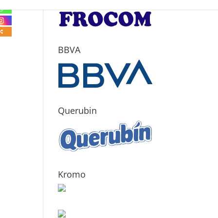
BBVA
Querubin
Kromo