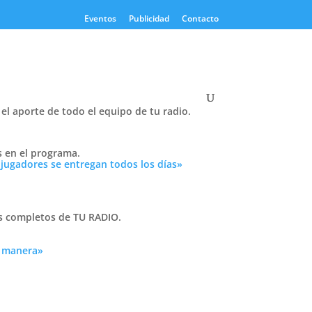
Eventos
Publicidad
Contacto
el aporte de todo el equipo de tu radio.
Twitter
s en el programa.
Tweets by PasionTricolor1
 jugadores se entregan todos los días»
Cativelli
as completos de TU RADIO.
n la
a manera»
Frocom
 tu
n
r