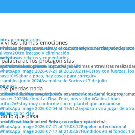
enu
latos y comentarios
viví las últimas emociones
s relatos de Javier Moreira y el comentario de Matías Méndez con 
Sigue siendo preocupante
Otro fracaso y eliminación
cuchar más relatos y comentarios
ose
trevistas
 palabra de los protagonistas
e perdiste el programa?. Escuchá las últimas entrevistas realizada
cuchar más entrevistas
«La victoria era impostergable»
«Estoy con fuerzas, los
«Sabor a poco, hay cosas para corregir»
Asamblea de Socios el 7 de julio
ose
ogramas
 te pierdas nada
 horario del programa lo ponés vos, reviví o escuchá los program
cuchar todos los programas
«Los intereses del club los vamos a cuidar a muerte»
 jugador con su temperamento junto al Mama en el medio se come
Nacional al Final Four, nos visitó «Gallo» López
«Estoy muy conforme con el plantel que armamos»
ión
«Jadson va a jugar de otr
ose
tos
siónTricolor Play
ticias
do lo que pasa
Compartí
terate la actualidad del Bolso, tu radio y mucho más.
er más noticias
Período de pases: se busca cerrar el plantel
Pasió
Papelón internacional
Hundidos en el fondo: 1-2
Tricolo