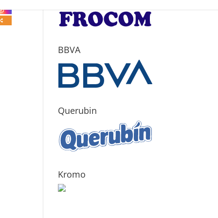
BBVA
Querubin
Kromo