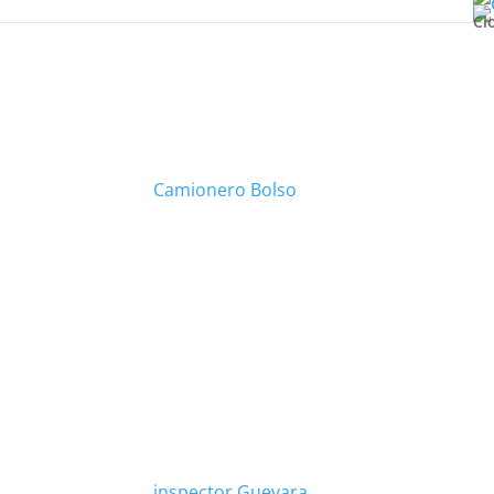
Cl
Camionero Bolso
inspector Guevara