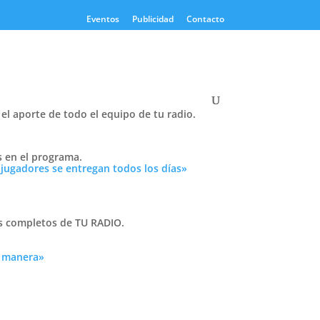
Eventos
Publicidad
Contacto
el aporte de todo el equipo de tu radio.
Twitter
s en el programa.
Tweets by PasionTricolor1
 jugadores se entregan todos los días»
Cativelli
as completos de TU RADIO.
a manera»
Frocom
 tu
n
r