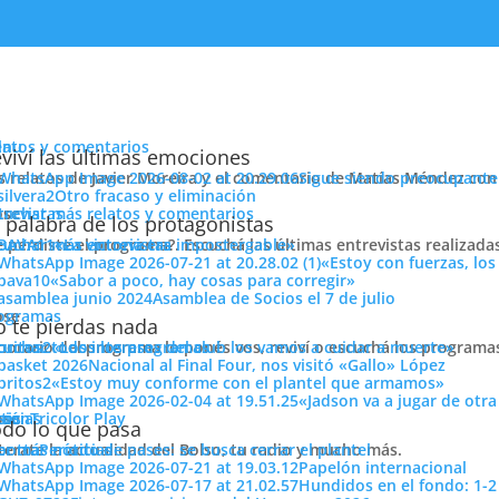
enu
latos y comentarios
viví las últimas emociones
s relatos de Javier Moreira y el comentario de Matías Méndez con 
Sigue siendo preocupante
Otro fracaso y eliminación
cuchar más relatos y comentarios
ose
trevistas
 palabra de los protagonistas
e perdiste el programa?. Escuchá las últimas entrevistas realizada
cuchar más entrevistas
«La victoria era impostergable»
«Estoy con fuerzas, los
«Sabor a poco, hay cosas para corregir»
Asamblea de Socios el 7 de julio
ose
ogramas
 te pierdas nada
 horario del programa lo ponés vos, reviví o escuchá los program
cuchar todos los programas
«Los intereses del club los vamos a cuidar a muerte»
a!
Nacional al Final Four, nos visitó «Gallo» López
ión
«Estoy muy conforme con el plantel que armamos»
«Jadson va a jugar de otr
Compartí
ose
tos
siónTricolor Play
ticias
do lo que pasa
Pasió
terate la actualidad del Bolso, tu radio y mucho más.
er más noticias
Período de pases: se busca cerrar el plantel
Tricolo
Papelón internacional
Hundidos en el fondo: 1-2