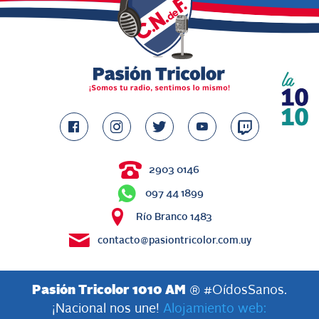
2903 0146
097 44 1899
Río Branco 1483
contacto@pasiontricolor.com.uy
Pasión Tricolor 1010 AM
® #OídosSanos.
¡Nacional nos une!
Alojamiento web: