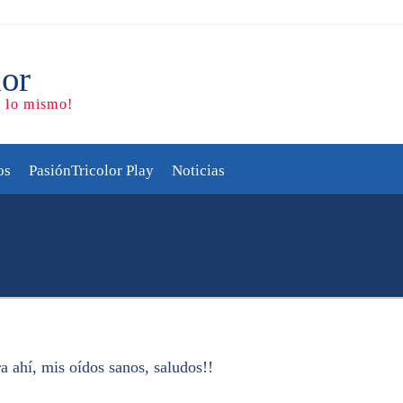
os
PasiónTricolor Play
Noticias
a ahí, mis oídos sanos, saludos!!