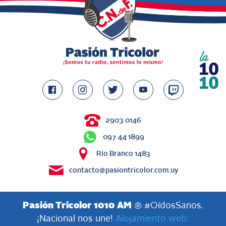
2903 0146
097 44 1899
Río Branco 1483
contacto@pasiontricolor.com.uy
Pasión Tricolor 1010 AM
® #OídosSanos.
¡Nacional nos une!
Alojamiento web: