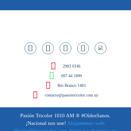
2903 0146
097 44 1899
Río Branco 1483
contacto@pasiontricolor.com.uy
Pasión Tricolor 1010 AM
® #OídosSanos.
¡Nacional nos une!
Alojamiento web:
HostingMontevideo.com, hosting y dominios en