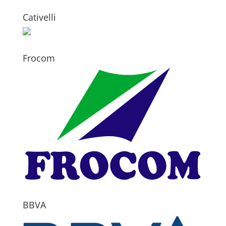
Cativelli
Frocom
BBVA