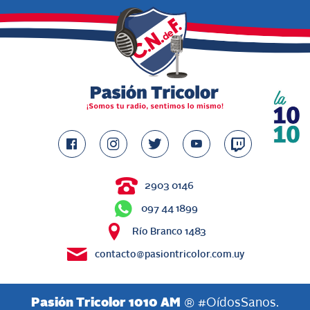
2903 0146
097 44 1899
Río Branco 1483
contacto@pasiontricolor.com.uy
Pasión Tricolor 1010 AM
® #OídosSanos.